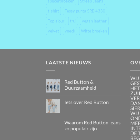
spijkerbroeken
Streep Jeans
t-shirt
Tessy punta SRB 4330
Top ajour
trui
vegan leather
velvet
vneck
Witte broeken
LAATSTE NIEUWS
OV
WIJ
Red Button &
GES
Duurzaamheid
HET
ZUI
VER
Iets over Red Button
DAM
SIE
WIJ
OND
Waarom Red Button jeans
MEE
INT
zo populair zijn
DE 
BEG