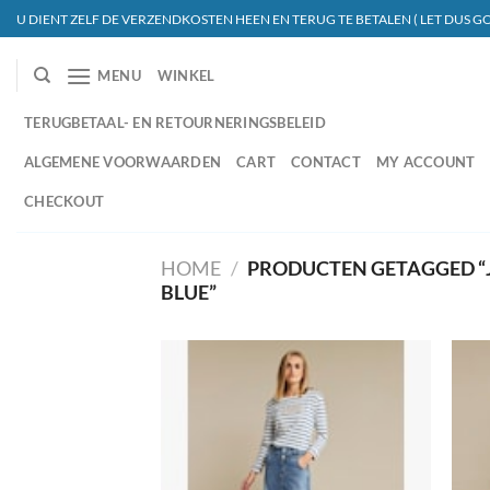
Ga
U DIENT ZELF DE VERZENDKOSTEN HEEN EN TERUG TE BETALEN ( LET DUS GO
naar
inhoud
MENU
WINKEL
TERUGBETAAL- EN RETOURNERINGSBELEID
ALGEMENE VOORWAARDEN
CART
CONTACT
MY ACCOUNT
CHECKOUT
HOME
/
PRODUCTEN GETAGGED “J
BLUE”