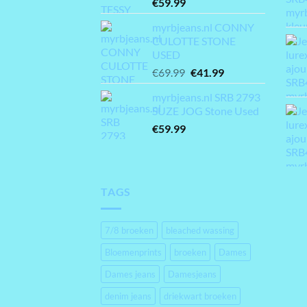
€
59.99
myrbjeans.nl CONNY
CULOTTE STONE
USED
Oorspronkelijke
Huidige
€
69.99
€
41.99
prijs
prijs
myrbjeans.nl SRB 2793
was:
is:
SUZE JOG Stone Used
€69.99.
€41.99.
€
59.99
TAGS
7/8 broeken
bleached wassing
Bloemenprints
broeken
Dames
Dames jeans
Damesjeans
denim jeans
driekwart broeken