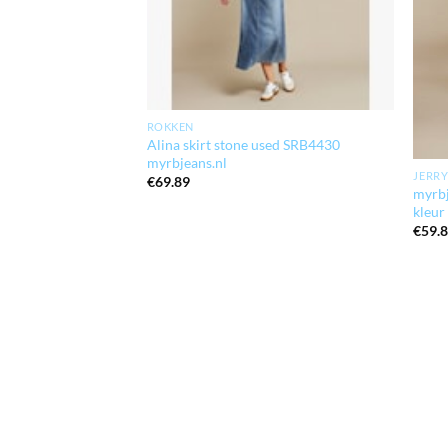
ROKKEN
Alina skirt stone used SRB4430
myrbjeans.nl
JERRY
€
69.89
myrbj
kleur
€
59.