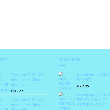
EST
FEATURED
Top ajour SRB4474
myrbjeans.nl ROBI
myrbjeans.nl kleur
JACKET
offwhite
€
79.99
€
38.99
myrbjeans.nl SRB2
Top ajour SRB4474
DEBBY POCKET
myrbjeans.nl kleur
KLEUR CARAMEL
bleachblue