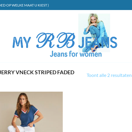
ED OP WELKE MAAT U KIEST )
ERRY VNECK STRIPED FADED
Toont alle 2 resultaten