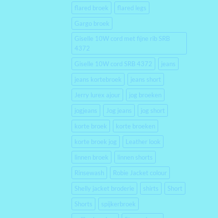
flared broek
flared legs
Gargo broek
Giselle 10W cord met fijne rib SRB
4372
Giselle 10W cord SRB 4372
jeans
jeans kortebroek
jeans short
Jerry lurex ajour
jog broeken
jogjeans
Jog jeans
jog short
korte broek
korte broeken
korte broek jog
Leather look
linnen broek
linnen shorts
Rinsewash
Robie Jacket colour
Shelly jacket broderie
shirts
Short
Shorts
spijkerbroek