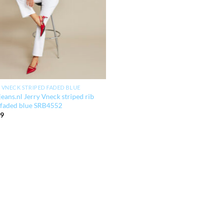
 VNECK STRIPED FADED BLUE
eans.nl Jerry Vneck striped rib
 faded blue SRB4552
89