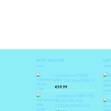
BEST SELLING
LAT
myrbjeans.nl TESSY
CRP JOG kleur PEACH
€
59.99
myrbjeans.nl SRB 2782
TESSY CRP JOG
COLOR HAZELNUT