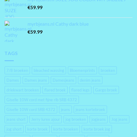
€
59.99
myrbjeans.nl Cathy dark blue
€
59.99
TAGS
7/8 broeken
bleached wassing
Bloemenprints
broeken
Dames
Dames jeans
Damesjeans
denim jeans
driekwart broeken
flared broek
flared legs
Gargo broek
Giselle 10W cord met fijne rib SRB 4372
Giselle 10W cord SRB 4372
jeans
jeans kortebroek
jeans short
Jerry lurex ajour
jog broeken
jogjeans
Jog jeans
jog short
korte broek
korte broeken
korte broek jog