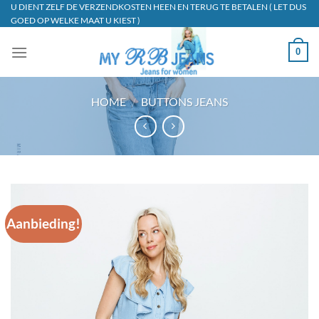
Ga
U DIENT ZELF DE VERZENDKOSTEN HEEN EN TERUG TE BETALEN ( LET DUS
GOED OP WELKE MAAT U KIEST )
naar
inhoud
0
HOME
/
BUTTONS JEANS
Aanbieding!