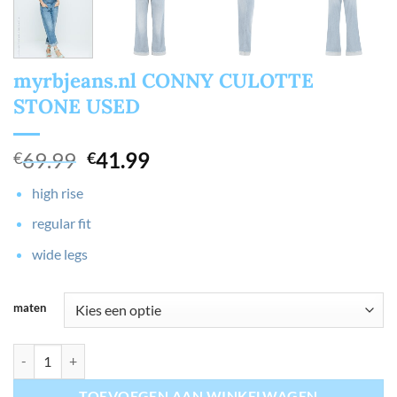
myrbjeans.nl CONNY CULOTTE
STONE USED
Oorspronkelijke
Huidige
69.99
41.99
€
€
prijs
prijs
high rise
was:
is:
€69.99.
€41.99.
regular fit
wide legs
maten
myrbjeans.nl CONNY CULOTTE STONE USED aantal
TOEVOEGEN AAN WINKELWAGEN