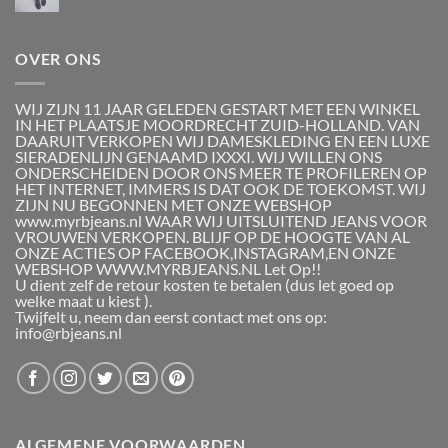
OVER ONS
WIJ ZIJN 11 JAAR GELEDEN GESTART MET EEN WINKEL
IN HET PLAATSJE MOORDRECHT ZUID-HOLLAND. VAN
DAARUIT VERKOPEN WIJ DAMESKLEDING EN EEN LUXE
SIERADENLIJN GENAAMD IXXXI. WIJ WILLEN ONS
ONDERSCHEIDEN DOOR ONS MEER TE PROFILEREN OP
HET INTERNET, IMMERS IS DAT OOK DE TOEKOMST. WIJ
ZIJN NU BEGONNEN MET ONZE WEBSHOP
www.myrbjeans.nl WAAR WIJ UITSLUITEND JEANS VOOR
VROUWEN VERKOPEN. BLIJF OP DE HOOGTE VAN AL
ONZE ACTIES OP FACEBOOK,INSTAGRAM,EN ONZE
WEBSHOP WWW.MYRBJEANS.NL Let Op!!
U dient zelf de retour kosten te betalen (dus let goed op
welke maat u kiest ).
Twijfelt u, neem dan eerst contact met ons op:
info@rbjeans.nl
ALGEMENE VOORWAARDEN