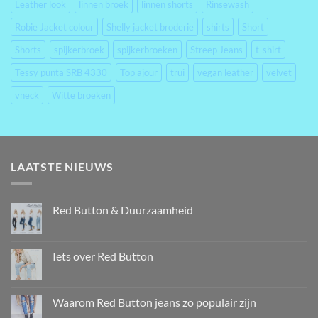
Leather look
linnen broek
linnen shorts
Rinsewash
Robie Jacket colour
Shelly jacket broderie
shirts
Short
Shorts
spijkerbroek
spijkerbroeken
Streep Jeans
t-shirt
Tessy punta SRB 4330
Top ajour
trui
vegan leather
velvet
vneck
Witte broeken
LAATSTE NIEUWS
Red Button & Duurzaamheid
Iets over Red Button
Waarom Red Button jeans zo populair zijn