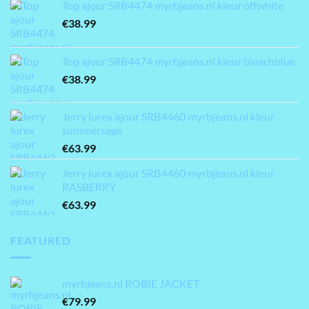
Top ajour SRB4474 myrbjeans.nl kleur offwhite
€
38.99
Top ajour SRB4474 myrbjeans.nl kleur bleachblue
€
38.99
Jerry lurex ajour SRB4460 myrbjeans.nl kleur
summersage
€
63.99
Jerry lurex ajour SRB4460 myrbjeans.nl kleur
RASBERRY
€
63.99
FEATURED
myrbjeans.nl ROBIE JACKET
€
79.99