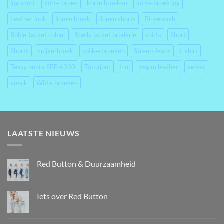
jog short
korte broek
korte broeken
korte broek jog
Leather look
linnen broek
linnen shorts
Rinsewash
Robie Jacket colour
Shelly jacket broderie
shirts
Short
Shorts
spijkerbroek
spijkerbroeken
Streep Jeans
t-shirt
Tessy punta SRB 4330
Top ajour
trui
vegan leather
velvet
vneck
Witte broeken
LAATSTE NIEUWS
Red Button & Duurzaamheid
Iets over Red Button