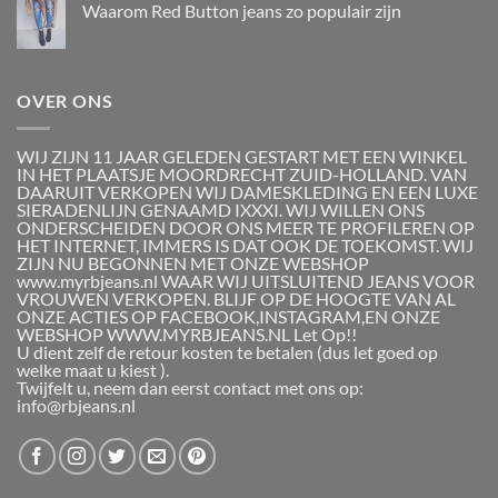
Waarom Red Button jeans zo populair zijn
OVER ONS
WIJ ZIJN 11 JAAR GELEDEN GESTART MET EEN WINKEL
IN HET PLAATSJE MOORDRECHT ZUID-HOLLAND. VAN
DAARUIT VERKOPEN WIJ DAMESKLEDING EN EEN LUXE
SIERADENLIJN GENAAMD IXXXI. WIJ WILLEN ONS
ONDERSCHEIDEN DOOR ONS MEER TE PROFILEREN OP
HET INTERNET, IMMERS IS DAT OOK DE TOEKOMST. WIJ
ZIJN NU BEGONNEN MET ONZE WEBSHOP
www.myrbjeans.nl WAAR WIJ UITSLUITEND JEANS VOOR
VROUWEN VERKOPEN. BLIJF OP DE HOOGTE VAN AL
ONZE ACTIES OP FACEBOOK,INSTAGRAM,EN ONZE
WEBSHOP WWW.MYRBJEANS.NL Let Op!!
U dient zelf de retour kosten te betalen (dus let goed op
welke maat u kiest ).
Twijfelt u, neem dan eerst contact met ons op:
info@rbjeans.nl