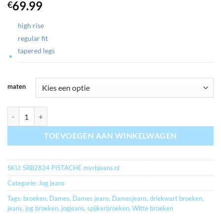
69.99
€
high rise
regular fit
tapered legs
maten
myrbjeans.nl RELAX JOG KLEUR PISTACHE SRB2824 aantal
TOEVOEGEN AAN WINKELWAGEN
SKU:
SRB2824 PISTACHE myrbjeans.nl
Categorie:
Jog jeans
Tags:
broeken
,
Dames
,
Dames jeans
,
Damesjeans
,
driekwart broeken
,
jeans
,
jog broeken
,
jogjeans
,
spijkerbroeken
,
Witte broeken