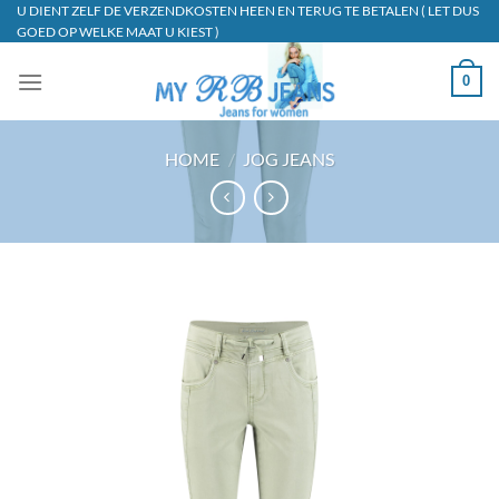
Ga
U DIENT ZELF DE VERZENDKOSTEN HEEN EN TERUG TE BETALEN ( LET DUS
GOED OP WELKE MAAT U KIEST )
naar
inhoud
0
HOME
/
JOG JEANS