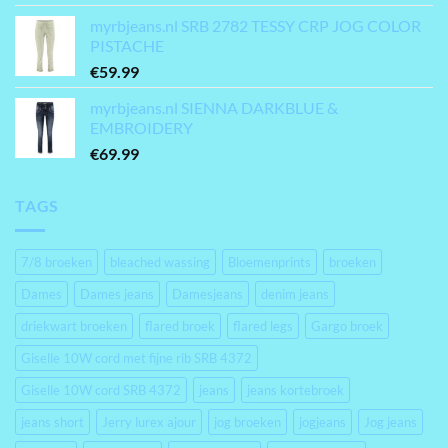
myrbjeans.nl SRB 2782 TESSY CRP JOG COLOR
PISTACHE
€
59.99
myrbjeans.nl SIENNA DARKBLUE &
EMBROIDERY
€
69.99
TAGS
7/8 broeken
bleached wassing
Bloemenprints
broeken
Dames
Dames jeans
Damesjeans
denim jeans
driekwart broeken
flared broek
flared legs
Gargo broek
Giselle 10W cord met fijne rib SRB 4372
Giselle 10W cord SRB 4372
jeans
jeans kortebroek
jeans short
Jerry lurex ajour
jog broeken
jogjeans
Jog jeans