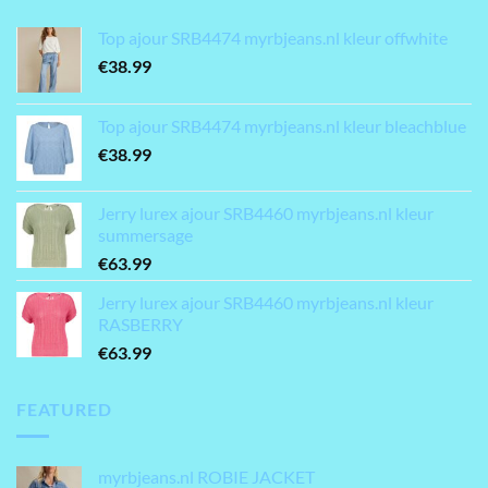
Top ajour SRB4474 myrbjeans.nl kleur offwhite
€
38.99
Top ajour SRB4474 myrbjeans.nl kleur bleachblue
€
38.99
Jerry lurex ajour SRB4460 myrbjeans.nl kleur
summersage
€
63.99
Jerry lurex ajour SRB4460 myrbjeans.nl kleur
RASBERRY
€
63.99
FEATURED
myrbjeans.nl ROBIE JACKET