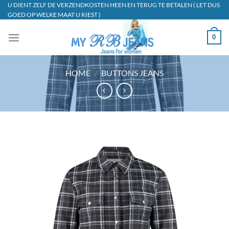
Ga
U DIENT ZELF DE VERZENDKOSTEN HEEN EN TERUG TE BETALEN ( LET DUS
GOED OP WELKE MAAT U KIEST )
naar
inhoud
0
HOME
/
BUTTONS JEANS