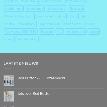
jog short
korte broek
korte broeken
korte broek jog
Leather look
linnen broek
linnen shorts
Rinsewash
Robie Jacket colour
Shelly jacket broderie
shirts
Short
Shorts
spijkerbroek
spijkerbroeken
Streep Jeans
t-shirt
Tessy punta SRB 4330
Top ajour
trui
vegan leather
velvet
vneck
Witte broeken
LAATSTE NIEUWS
Red Button & Duurzaamheid
Iets over Red Button