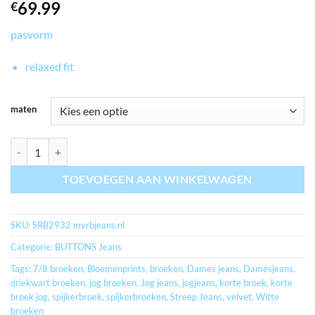
69.99
€
pasvorm
relaxed fit
maten
myrbjeans.nl Nana overblouse large check aantal
TOEVOEGEN AAN WINKELWAGEN
SKU:
SRB2932 myrbjeans.nl
Categorie:
BUTTONS Jeans
Tags:
7/8 broeken
,
Bloemenprints
,
broeken
,
Dames jeans
,
Damesjeans
,
driekwart broeken
,
jog broeken
,
Jog jeans
,
jogjeans
,
korte broek
,
korte
broek jog
,
spijkerbroek
,
spijkerbroeken
,
Streep Jeans
,
velvet
,
Witte
broeken