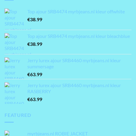
Top ajour SRB4474 myrbjeans.nl kleur offwhite
€
38.99
Top ajour SRB4474 myrbjeans.nl kleur bleachblue
€
38.99
Jerry lurex ajour SRB4460 myrbjeans.nl kleur
summersage
€
63.99
Jerry lurex ajour SRB4460 myrbjeans.nl kleur
RASBERRY
€
63.99
FEATURED
myrbjeans.nl ROBIE JACKET