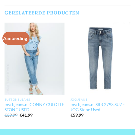
GERELATEERDE PRODUCTEN
Aanbieding!
BUTTONS JEANS
JOG JEANS
myrbjeans.nl CONNY CULOTTE
myrbjeans.nl SRB 2793 SUZE
STONE USED
JOG Stone Used
Oorspronkelijke
Huidige
€
69.99
€
41.99
€
59.99
prijs
prijs
was:
is:
€69.99.
€41.99.