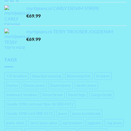
myrbjeans.nl CARLY DENIM STRIPE
€
69.99
myrbjeans.nl TESSY TROUSER JOGDENIM
€
69.99
TAGS
7/8 broeken
bleached wassing
Bloemenprints
broeken
Dames
Dames jeans
Damesjeans
denim jeans
driekwart broeken
flared broek
flared legs
Gargo broek
Giselle 10W cord met fijne rib SRB 4372
Giselle 10W cord SRB 4372
jeans
jeans kortebroek
jeans short
Jerry lurex ajour
jog broeken
jogjeans
Jog jeans