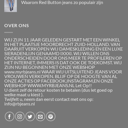
Waarom Red Button jeans zo populair zijn
OVER ONS
WIJ ZIJN 11 JAAR GELEDEN GESTART MET EEN WINKEL
IN HET PLAATSJE MOORDRECHT ZUID-HOLLAND. VAN
DAARUIT VERKOPEN WIJ DAMESKLEDING EN EEN LUXE
SIERADENLIJN GENAAMD IXXXI. WIJ WILLEN ONS
ONDERSCHEIDEN DOOR ONS MEER TE PROFILEREN OP
HET INTERNET, IMMERS IS DAT OOK DE TOEKOMST. WIJ
ZIJN NU BEGONNEN MET ONZE WEBSHOP
www.myrbjeans.nl WAAR WIJ UITSLUITEND JEANS VOOR
VROUWEN VERKOPEN. BLIJF OP DE HOOGTE VAN AL
ONZE ACTIES OP FACEBOOK,INSTAGRAM,EN ONZE
WEBSHOP WWW.MYRBJEANS.NL Let Op!!
U dient zelf de retour kosten te betalen (dus let goed op
welke maat u kiest ).
Twijfelt u, neem dan eerst contact met ons op:
info@rbjeans.nl