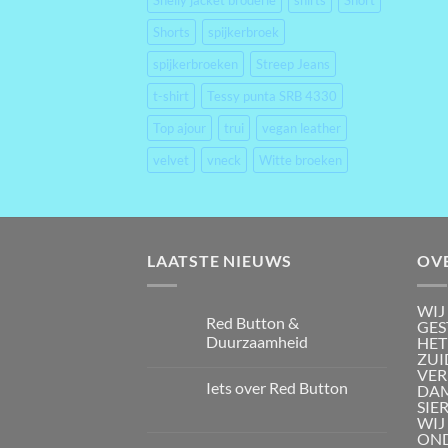
Shelly jacket broderie
shirts
Short
Shorts
spijkerbroek
spijkerbroeken
Streep Jeans
t-shirt
Tessy punta SRB 4330
Top ajour
trui
vegan leather
velvet
vneck
Witte broeken
LAATSTE NIEUWS
OV
WIJ
Red Button &
GES
Duurzaamheid
HET
ZUI
VER
Iets over Red Button
DAM
SIE
WIJ
OND