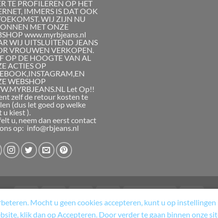
R TE PROFILEREN OP HET
ERNET, IMMERS IS DAT OOK
TOEKOMST. WIJ ZIJN NU
ONNEN MET ONZE
SHOP www.myrbjeans.nl
R WIJ UITSLUITEND JEANS
R VROUWEN VERKOPEN.
JF OP DE HOOGTE VAN AL
E ACTIES OP
EBOOK,INSTAGRAM,EN
ZE WEBSHOP
.MYRBJEANS.NL Let Op!!
ent zelf de retour kosten te
len (dus let goed op welke
 u kiest ).
felt u, neem dan eerst contact
ons op: info@rbjeans.nl
eteren. Mocht u geen cookies accepteren, kunt u op instellingen k
 RETOURNERINGSBELEID
ALGEMENE VOORWAARDEN
CART
CONTAC
ebsite, klik dan op Accepteren. Door verder te gaan binnen onze si