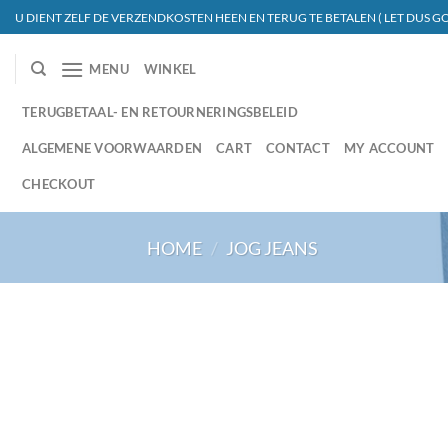
Ga
U DIENT ZELF DE VERZENDKOSTEN HEEN EN TERUG TE BETALEN ( LET DUS GO
naar
inhoud
MENU
WINKEL
TERUGBETAAL- EN RETOURNERINGSBELEID
ALGEMENE VOORWAARDEN
CART
CONTACT
MY ACCOUNT
CHECKOUT
HOME
/
JOG JEANS