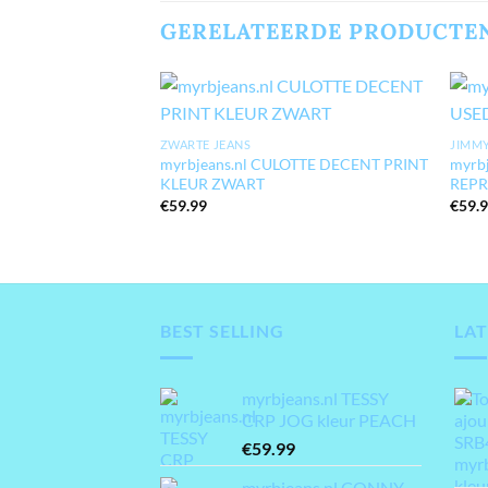
GERELATEERDE PRODUCTE
ZWARTE JEANS
JIMM
myrbjeans.nl CULOTTE DECENT PRINT
myrb
KLEUR ZWART
REPR
€
59.99
€
59.
BEST SELLING
LAT
myrbjeans.nl TESSY
CRP JOG kleur PEACH
€
59.99
myrbjeans.nl CONNY