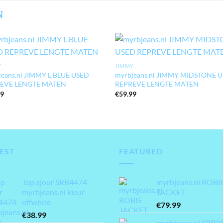
N
Y
JIMMY
jeans.nl JIMMY L.BLUE USED
myrbjeans.nl JIMMY MIDSTONE 
EVE LENGTE MATEN
REPREVE LENGTE MATEN
99
€
59.99
EST
FEATURED
Top ajour SRB4474
myrbjeans.nl ROBI
myrbjeans.nl kleur
JACKET
offwhite
€
79.99
€
38.99
myrbjeans.nl SRB2