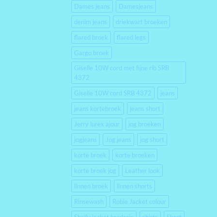
Dames jeans
Damesjeans
denim jeans
driekwart broeken
flared broek
flared legs
Gargo broek
Giselle 10W cord met fijne rib SRB
4372
Giselle 10W cord SRB 4372
jeans
jeans kortebroek
jeans short
Jerry lurex ajour
jog broeken
jogjeans
Jog jeans
jog short
korte broek
korte broeken
korte broek jog
Leather look
linnen broek
linnen shorts
Rinsewash
Robie Jacket colour