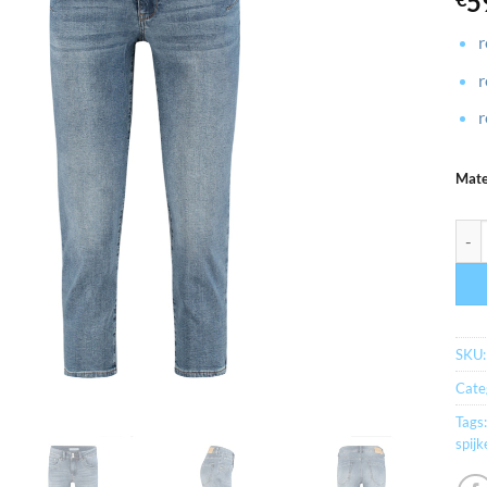
5
r
r
r
Mat
myrb
SKU
Cate
Tags
spij