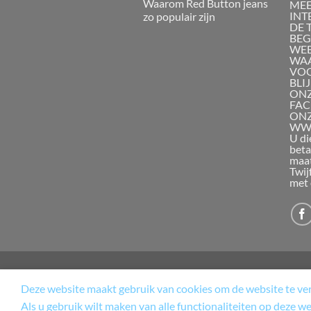
Waarom Red Button jeans
MEE
INT
zo populair zijn
DE 
BEG
WEB
WAA
VOO
BLI
ONZ
FAC
ON
WWW
U di
beta
maat
Twij
met 
Deze website maakt gebruik van cookies om de website te verb
WINKEL
TERUGBETAAL- EN
Als u gebruik wilt maken van alle functionaliteiten op deze w