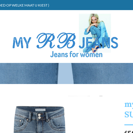
ED OP WELKE MAAT U KIEST )
my
S
€