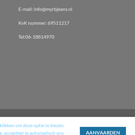
E-mail: info@myrbjeans.nl
KvK nummer: 69511217
Tel:06-18814970
likken om deze optie te kiezen.
T
MY ACCOUNT
CHECKOUT
te, accepteer je automatisch ons
AANVAARDEN