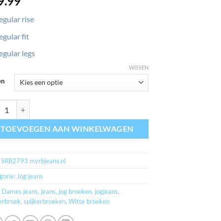
9.99
egular rise
egular fit
egular legs
WISSEN
en
jeans.nl SRB 2793 SUZE JOG Stone Used aantal
TOEVOEGEN AAN WINKELWAGEN
:
SRB2793 myrbjeans.nl
gorie:
Jog jeans
:
Dames jeans
,
jeans
,
jog broeken
,
jogjeans
,
kerbroek
,
spijkerbroeken
,
Witte broeken