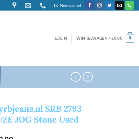
Nieuwsbrief
0
LOGIN
WINKELWAGEN /
€
0.00
rbjeans.nl SRB 2793
UZE JOG Stone Used