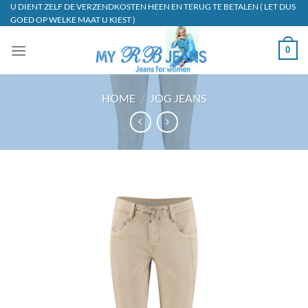
Ga
U DIENT ZELF DE VERZENDKOSTEN HEEN EN TERUG TE BETALEN ( LET DUS
GOED OP WELKE MAAT U KIEST )
naar
inhoud
0
HOME
/
JOG JEANS