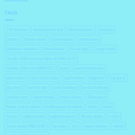
TAGS
7/8 broeken
bleached wassing
Bloemenprints
broeken
Dames
Dames jeans
Damesjeans
denim jeans
driekwart broeken
flared broek
flared legs
Gargo broek
Giselle 10W cord met fijne rib SRB 4372
Giselle 10W cord SRB 4372
jeans
jeans kortebroek
jeans short
Jerry lurex ajour
jog broeken
jogjeans
Jog jeans
jog short
korte broek
korte broeken
korte broek jog
Leather look
linnen broek
linnen shorts
Rinsewash
Robie Jacket colour
Shelly jacket broderie
shirts
Short
Shorts
spijkerbroek
spijkerbroeken
Streep Jeans
t-shirt
Tessy punta SRB 4330
Top ajour
trui
vegan leather
velvet