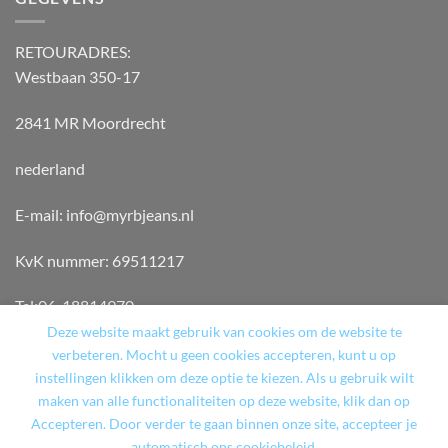
RETOURADRES:
Westbaan 350-17
2841 MR Moordrecht
nederland
E-mail: info@myrbjeans.nl
KvK nummer: 69511217
Tel:06-18814970
Deze website maakt gebruik van cookies om de website te
verbeteren. Mocht u geen cookies accepteren, kunt u op
instellingen klikken om deze optie te kiezen. Als u gebruik wilt
maken van alle functionaliteiten op deze website, klik dan op
Accepteren. Door verder te gaan binnen onze site, accepteer je
WINKEL
TERUGBETAAL- EN RETOURNERINGSBELEID
automatisch ons cookiebeleid.