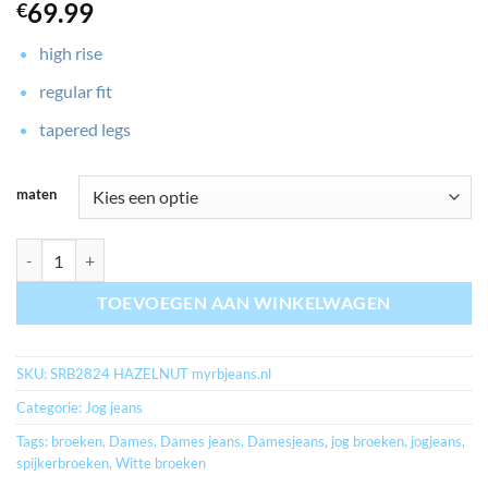
69.99
€
high rise
regular fit
tapered legs
maten
myrbjeans.nl RELAX JOG KLEUR HAZELNOOT aantal
TOEVOEGEN AAN WINKELWAGEN
SKU:
SRB2824 HAZELNUT myrbjeans.nl
Categorie:
Jog jeans
Tags:
broeken
,
Dames
,
Dames jeans
,
Damesjeans
,
jog broeken
,
jogjeans
,
spijkerbroeken
,
Witte broeken