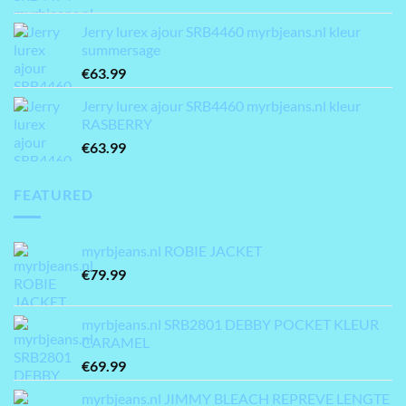
Jerry lurex ajour SRB4460 myrbjeans.nl kleur
summersage
€
63.99
Jerry lurex ajour SRB4460 myrbjeans.nl kleur
RASBERRY
€
63.99
FEATURED
myrbjeans.nl ROBIE JACKET
€
79.99
myrbjeans.nl SRB2801 DEBBY POCKET KLEUR
CARAMEL
€
69.99
myrbjeans.nl JIMMY BLEACH REPREVE LENGTE