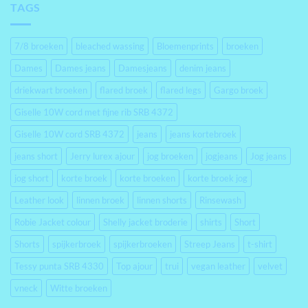
TAGS
7/8 broeken
bleached wassing
Bloemenprints
broeken
Dames
Dames jeans
Damesjeans
denim jeans
driekwart broeken
flared broek
flared legs
Gargo broek
Giselle 10W cord met fijne rib SRB 4372
Giselle 10W cord SRB 4372
jeans
jeans kortebroek
jeans short
Jerry lurex ajour
jog broeken
jogjeans
Jog jeans
jog short
korte broek
korte broeken
korte broek jog
Leather look
linnen broek
linnen shorts
Rinsewash
Robie Jacket colour
Shelly jacket broderie
shirts
Short
Shorts
spijkerbroek
spijkerbroeken
Streep Jeans
t-shirt
Tessy punta SRB 4330
Top ajour
trui
vegan leather
velvet
vneck
Witte broeken