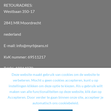
RETOURADRES:
Westbaan 350-17
2841 MR Moordrecht
nederland
E-mail: info@myrbjeans.nl
KvK nummer: 69511217
Tel:06-18814970
Deze website maakt gebruik van cookies om de website te
verbeteren. Mocht u geen cookies accepteren, kunt u op
instellingen klikken om deze optie te kiezen. Als u gebruik wilt
maken van alle functionaliteiten op deze website, klik dan op
Accepteren. Door verder te gaan binnen onze site, accepteer je
WINKEL
TERUGBETAAL- EN RETOURNERINGSBELEID
automatisch ons cookiebeleid.
ALGEMENE VOORWAARDEN
CART
CONTACT
MY ACCOUNT
CHECKOUT