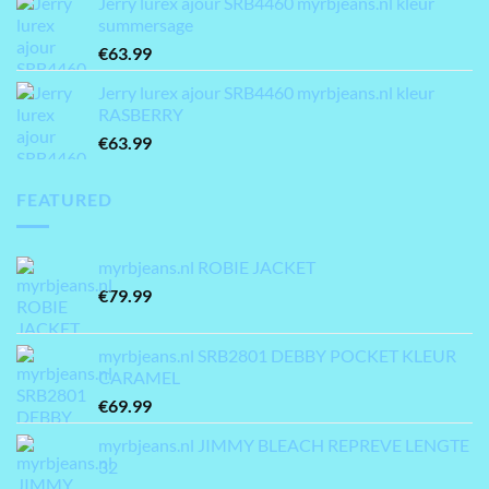
Jerry lurex ajour SRB4460 myrbjeans.nl kleur
summersage
€
63.99
Jerry lurex ajour SRB4460 myrbjeans.nl kleur
RASBERRY
€
63.99
FEATURED
myrbjeans.nl ROBIE JACKET
€
79.99
myrbjeans.nl SRB2801 DEBBY POCKET KLEUR
CARAMEL
€
69.99
myrbjeans.nl JIMMY BLEACH REPREVE LENGTE
32