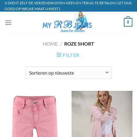
Ga
U DIENT ZELF DE VERZENDKOSTEN HEEN EN TERUG TE BETALEN ( LET DUS
GOED OP WELKE MAAT U KIEST )
naar
inhoud
0
HOME
/
ROZE SHORT
FILTER