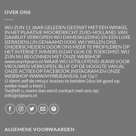
OVER ONS
WIJ ZIJN 11 JAAR GELEDEN GESTART MET EEN WINKEL
IN HET PLAATSJE MOORDRECHT ZUID-HOLLAND. VAN
DAARUIT VERKOPEN WIJ DAMESKLEDING EN EEN LUXE
SIERADENLIJN GENAAMD IXXXI. WIJ WILLEN ONS
ONDERSCHEIDEN DOOR ONS MEER TE PROFILEREN OP
HET INTERNET, IMMERS IS DAT OOK DE TOEKOMST. WIJ
ZIJN NU BEGONNEN MET ONZE WEBSHOP
www.myrbjeans.nl WAAR WIJ UITSLUITEND JEANS VOOR
VROUWEN VERKOPEN. BLIJF OP DE HOOGTE VAN AL
ONZE ACTIES OP FACEBOOK,INSTAGRAM,EN ONZE
WEBSHOP WWW.MYRBJEANS.NL Let Op!!
U dient zelf de retour kosten te betalen (dus let goed op
welke maat u kiest ).
Twijfelt u, neem dan eerst contact met ons op:
info@rbjeans.nl
ALGEMENE VOORWAARDEN