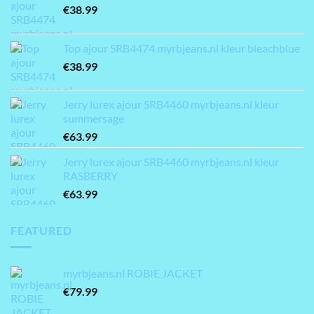
€
38.99
Top ajour SRB4474 myrbjeans.nl kleur bleachblue
€
38.99
Jerry lurex ajour SRB4460 myrbjeans.nl kleur
summersage
€
63.99
Jerry lurex ajour SRB4460 myrbjeans.nl kleur
RASBERRY
€
63.99
FEATURED
myrbjeans.nl ROBIE JACKET
€
79.99