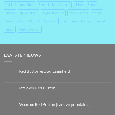
Robie Jacket colour
Shelly jacket broderie
shirts
Short
Shorts
spijkerbroek
spijkerbroeken
Streep Jeans
t-shirt
Tessy punta SRB 4330
Top ajour
trui
vegan leather
velvet
vneck
Witte broeken
LAATSTE NIEUWS
Red Button & Duurzaamheid
Iets over Red Button
Waarom Red Button jeans zo populair zijn