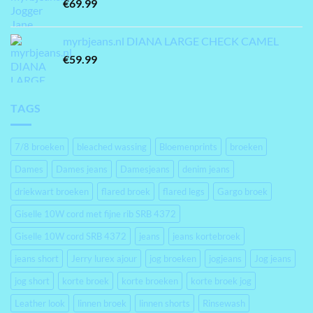
€
69.99
myrbjeans.nl DIANA LARGE CHECK CAMEL
€
59.99
TAGS
7/8 broeken
bleached wassing
Bloemenprints
broeken
Dames
Dames jeans
Damesjeans
denim jeans
driekwart broeken
flared broek
flared legs
Gargo broek
Giselle 10W cord met fijne rib SRB 4372
Giselle 10W cord SRB 4372
jeans
jeans kortebroek
jeans short
Jerry lurex ajour
jog broeken
jogjeans
Jog jeans
jog short
korte broek
korte broeken
korte broek jog
Leather look
linnen broek
linnen shorts
Rinsewash