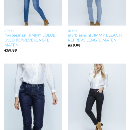
JIMMY
JIMMY
myrbjeans.nl JIMMY L.BLUE
myrbjeans.nl JIMMY BLEACH
USED REPREVE LENGTE
REPREVE LENGTE MATEN
MATEN
€
59.99
€
59.99