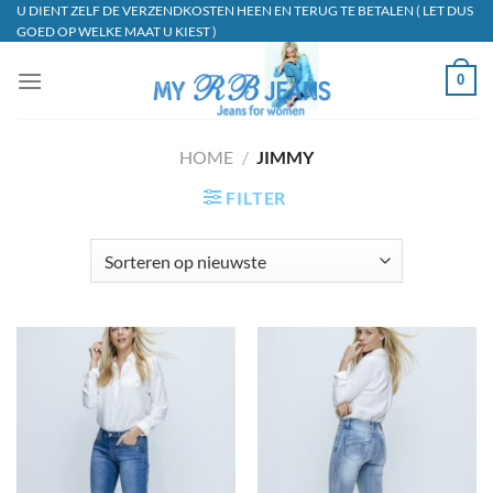
Ga
U DIENT ZELF DE VERZENDKOSTEN HEEN EN TERUG TE BETALEN ( LET DUS
GOED OP WELKE MAAT U KIEST )
naar
inhoud
0
HOME
/
JIMMY
FILTER