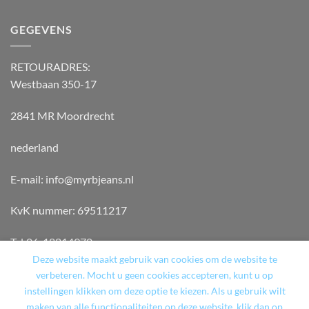
GEGEVENS
RETOURADRES:
Westbaan 350-17
2841 MR Moordrecht
nederland
E-mail: info@myrbjeans.nl
KvK nummer: 69511217
Tel:06-18814970
Deze website maakt gebruik van cookies om de website te
verbeteren. Mocht u geen cookies accepteren, kunt u op
instellingen klikken om deze optie te kiezen. Als u gebruik wilt
maken van alle functionaliteiten op deze website, klik dan op