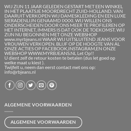
WIJ ZIJN 11 JAAR GELEDEN GESTART MET EEN WINKEL
IN HET PLAATSJE MOORDRECHT ZUID-HOLLAND. VAN
DAARUIT VERKOPEN WIJ DAMESKLEDING EN EEN LUXE
SIERADENLIJN GENAAMD IXXXI. WIJ WILLEN ONS
ONDERSCHEIDEN DOOR ONS MEER TE PROFILEREN OP
HET INTERNET, IMMERS IS DAT OOK DE TOEKOMST. WIJ
ZIJN NU BEGONNEN MET ONZE WEBSHOP
www.myrbjeans.nl WAAR WIJ UITSLUITEND JEANS VOOR
VROUWEN VERKOPEN. BLIJF OP DE HOOGTE VAN AL
ONZE ACTIES OP FACEBOOK,INSTAGRAM,EN ONZE
WEBSHOP WWW.MYRBJEANS.NL Let Op!!
U dient zelf de retour kosten te betalen (dus let goed op
welke maat u kiest ).
Twijfelt u, neem dan eerst contact met ons op:
info@rbjeans.nl
ALGEMENE VOORWAARDEN
ALGEMENE VOORWAARDEN