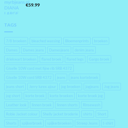
€
59.99
TAGS
7/8 broeken
bleached wassing
Bloemenprints
broeken
Dames
Dames jeans
Damesjeans
denim jeans
driekwart broeken
flared broek
flared legs
Gargo broek
Giselle 10W cord met fijne rib SRB 4372
Giselle 10W cord SRB 4372
jeans
jeans kortebroek
jeans short
Jerry lurex ajour
jog broeken
jogjeans
Jog jeans
jog short
korte broek
korte broeken
korte broek jog
Leather look
linnen broek
linnen shorts
Rinsewash
Robie Jacket colour
Shelly jacket broderie
shirts
Short
Shorts
spijkerbroek
spijkerbroeken
Streep Jeans
t-shirt