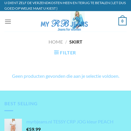
Ga
U DIENT ZELF DE VERZENDKOSTEN HEEN EN TERUG TE BETALEN ( LET DUS
GOED OP WELKE MAAT U KIEST )
naar
inhoud
0
HOME
/
SKIRT
FILTER
Geen producten gevonden die aan je selectie voldoen.
BEST SELLING
myrbjeans.nl TESSY CRP JOG kleur PEACH
€
59.99