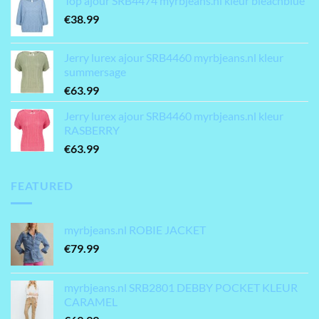
Top ajour SRB4474 myrbjeans.nl kleur bleachblue
€
38.99
Jerry lurex ajour SRB4460 myrbjeans.nl kleur
summersage
€
63.99
Jerry lurex ajour SRB4460 myrbjeans.nl kleur
RASBERRY
€
63.99
FEATURED
myrbjeans.nl ROBIE JACKET
€
79.99
myrbjeans.nl SRB2801 DEBBY POCKET KLEUR
CARAMEL