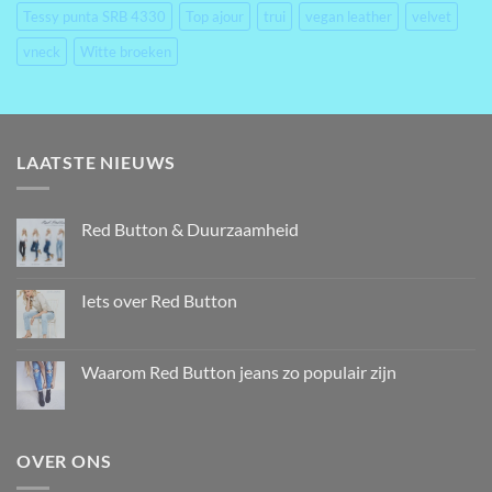
Tessy punta SRB 4330
Top ajour
trui
vegan leather
velvet
vneck
Witte broeken
LAATSTE NIEUWS
Red Button & Duurzaamheid
Iets over Red Button
Waarom Red Button jeans zo populair zijn
OVER ONS