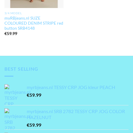
3/4 MODEL
myRBjeans.nl SUZE
COLOURED DENIM STRIPE red
button SRB4148
€
59.99
BEST SELLING
myrbjeans.nl TESSY CRP JOG kleur PEACH
€
59.99
myrbjeans.nl SRB 2782 TESSY CRP JOG COLOR
HAZELNUT
€
59.99