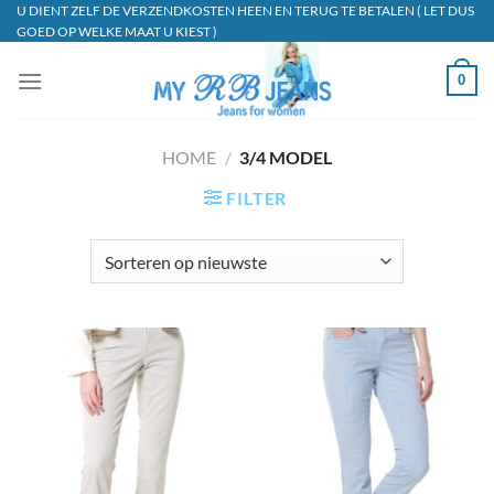
Ga
U DIENT ZELF DE VERZENDKOSTEN HEEN EN TERUG TE BETALEN ( LET DUS
GOED OP WELKE MAAT U KIEST )
naar
inhoud
0
HOME
/
3/4 MODEL
FILTER