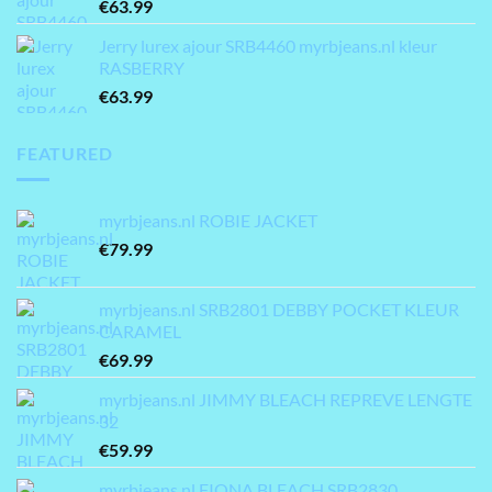
€
63.99
Jerry lurex ajour SRB4460 myrbjeans.nl kleur
RASBERRY
€
63.99
FEATURED
myrbjeans.nl ROBIE JACKET
€
79.99
myrbjeans.nl SRB2801 DEBBY POCKET KLEUR
CARAMEL
€
69.99
myrbjeans.nl JIMMY BLEACH REPREVE LENGTE
32
€
59.99
myrbjeans.nl FIONA BLEACH SRB2830