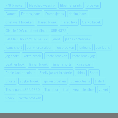
7/8 broeken
bleached wassing
Bloemenprints
broeken
Dames
Dames jeans
Damesjeans
denim jeans
driekwart broeken
flared broek
flared legs
Gargo broek
Giselle 10W cord met fijne rib SRB 4372
Giselle 10W cord SRB 4372
jeans
jeans kortebroek
jeans short
Jerry lurex ajour
jog broeken
jogjeans
Jog jeans
jog short
korte broek
korte broeken
korte broek jog
Leather look
linnen broek
linnen shorts
Rinsewash
Robie Jacket colour
Shelly jacket broderie
shirts
Short
Shorts
spijkerbroek
spijkerbroeken
Streep Jeans
t-shirt
Tessy punta SRB 4330
Top ajour
trui
vegan leather
velvet
vneck
Witte broeken