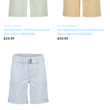
KORTE BROEK
KORTE BROEKEN
myrbjeans.nl Polly Linnenlook
myrbjeans.nl Polly Linnenlook
Short Mint SRB3000
Short Walnut SRB3000
€
59.99
€
59.99