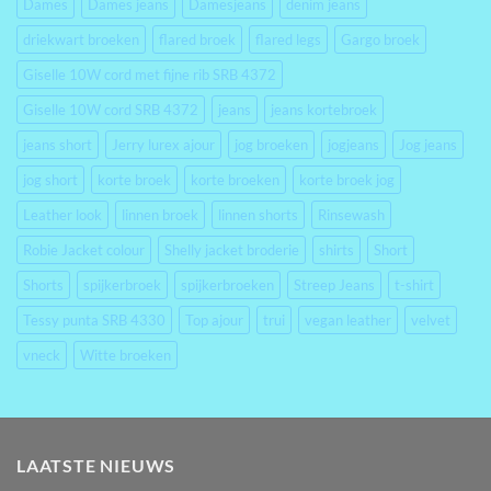
Dames
Dames jeans
Damesjeans
denim jeans
driekwart broeken
flared broek
flared legs
Gargo broek
Giselle 10W cord met fijne rib SRB 4372
Giselle 10W cord SRB 4372
jeans
jeans kortebroek
jeans short
Jerry lurex ajour
jog broeken
jogjeans
Jog jeans
jog short
korte broek
korte broeken
korte broek jog
Leather look
linnen broek
linnen shorts
Rinsewash
Robie Jacket colour
Shelly jacket broderie
shirts
Short
Shorts
spijkerbroek
spijkerbroeken
Streep Jeans
t-shirt
Tessy punta SRB 4330
Top ajour
trui
vegan leather
velvet
vneck
Witte broeken
LAATSTE NIEUWS