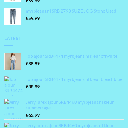
€
59.99
myrbjeans.nl SRB 2793 SUZE JOG Stone Used
€
59.99
LATEST
Top ajour SRB4474 myrbjeans.nl kleur offwhite
€
38.99
Top ajour SRB4474 myrbjeans.nl kleur bleachblue
€
38.99
Jerry lurex ajour SRB4460 myrbjeans.nl kleur
summersage
€
63.99
Jerry lurex ajour SRB4460 myrbjeans.nl kleur