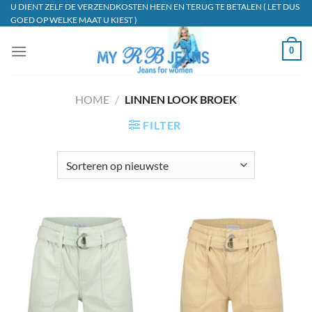
Ga
U DIENT ZELF DE VERZENDKOSTEN HEEN EN TERUG TE BETALEN ( LET DUS
GOED OP WELKE MAAT U KIEST )
naar
inhoud
0
HOME
/
LINNEN LOOK BROEK
FILTER