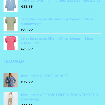
Top ajour SRB4474 myrbjeans.nl kleur bleachblue
€
38.99
Jerry lurex ajour SRB4460 myrbjeans.nl kleur
summersage
€
63.99
Jerry lurex ajour SRB4460 myrbjeans.nl kleur
RASBERRY
€
63.99
FEATURED
myrbjeans.nl ROBIE JACKET
€
79.99
myrbjeans.nl SRB2801 DEBBY POCKET KLEUR
CARAMEL