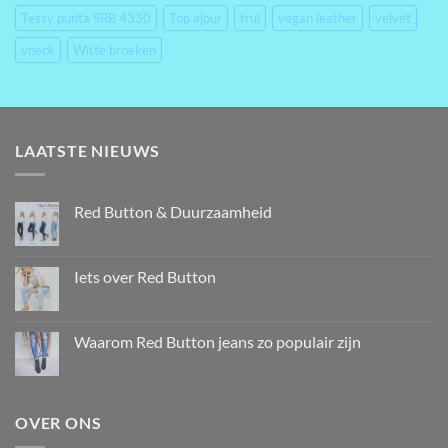
Tessy punta SRB 4330
Top ajour
trui
vegan leather
velvet
vneck
Witte broeken
LAATSTE NIEUWS
Red Button & Duurzaamheid
Iets over Red Button
Waarom Red Button jeans zo populair zijn
OVER ONS