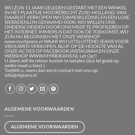
WIJ ZIJN 11 JAAR GELEDEN GESTART MET EEN WINKEL
IN HET PLAATSJE MOORDRECHT ZUID-HOLLAND. VAN
DAARUIT VERKOPEN WIJ DAMESKLEDING EN EEN LUXE
SIERADENLIJN GENAAMD IXXXI. WIJ WILLEN ONS
ONDERSCHEIDEN DOOR ONS MEER TE PROFILEREN OP
HET INTERNET, IMMERS IS DAT OOK DE TOEKOMST. WIJ
ZIJN NU BEGONNEN MET ONZE WEBSHOP
www.myrbjeans.nl WAAR WIJ UITSLUITEND JEANS VOOR
VROUWEN VERKOPEN. BLIJF OP DE HOOGTE VAN AL
ONZE ACTIES OP FACEBOOK,INSTAGRAM,EN ONZE
WEBSHOP WWW.MYRBJEANS.NL Let Op!!
U dient zelf de retour kosten te betalen (dus let goed op
welke maat u kiest ).
Twijfelt u, neem dan eerst contact met ons op:
info@rbjeans.nl
ALGEMENE VOORWAARDEN
ALGEMENE VOORWAARDEN