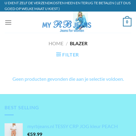
Ga
U DIENT ZELF DE VERZENDKOSTEN HEEN EN TERUG TE BETALEN ( LET DUS
GOED OP WELKE MAAT U KIEST )
naar
inhoud
0
HOME
/
BLAZER
FILTER
Geen producten gevonden die aan je selectie voldoen.
BEST SELLING
myrbjeans.nl TESSY CRP JOG kleur PEACH
€
59.99