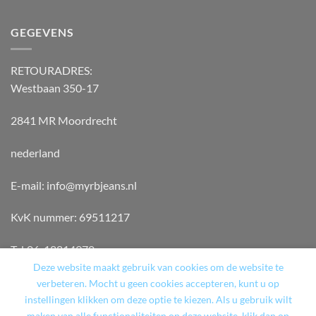
GEGEVENS
RETOURADRES:
Westbaan 350-17
2841 MR Moordrecht
nederland
E-mail: info@myrbjeans.nl
KvK nummer: 69511217
Tel:06-18814970
Deze website maakt gebruik van cookies om de website te
verbeteren. Mocht u geen cookies accepteren, kunt u op
instellingen klikken om deze optie te kiezen. Als u gebruik wilt
maken van alle functionaliteiten op deze website, klik dan op