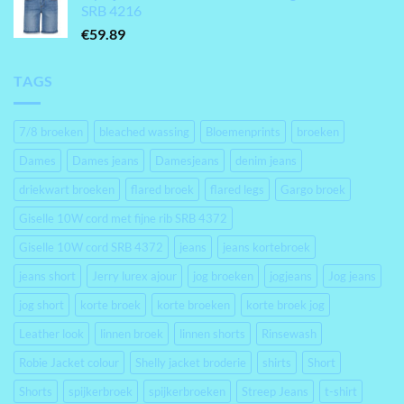
SRB 4216
€
59.89
TAGS
7/8 broeken
bleached wassing
Bloemenprints
broeken
Dames
Dames jeans
Damesjeans
denim jeans
driekwart broeken
flared broek
flared legs
Gargo broek
Giselle 10W cord met fijne rib SRB 4372
Giselle 10W cord SRB 4372
jeans
jeans kortebroek
jeans short
Jerry lurex ajour
jog broeken
jogjeans
Jog jeans
jog short
korte broek
korte broeken
korte broek jog
Leather look
linnen broek
linnen shorts
Rinsewash
Robie Jacket colour
Shelly jacket broderie
shirts
Short
Shorts
spijkerbroek
spijkerbroeken
Streep Jeans
t-shirt