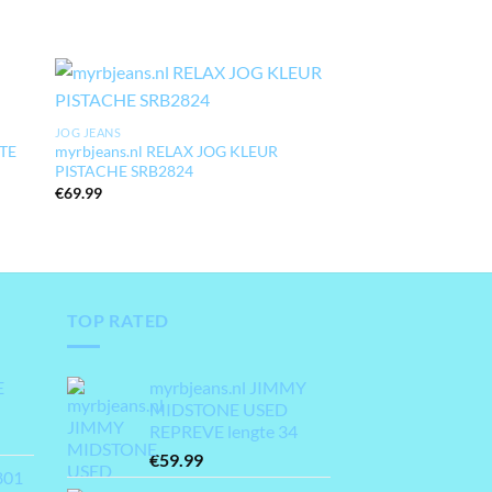
STIPPEL JEANS
myrbjeans.nl MART
JOG JEANS
€
59.99
GTE
myrbjeans.nl RELAX JOG KLEUR
PISTACHE SRB2824
€
69.99
TOP RATED
E
myrbjeans.nl JIMMY
MIDSTONE USED
REPREVE lengte 34
€
59.99
801