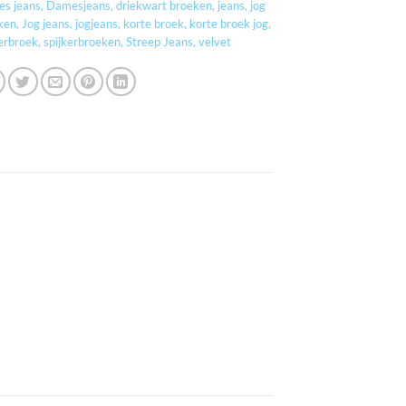
s jeans
,
Damesjeans
,
driekwart broeken
,
jeans
,
jog
ken
,
Jog jeans
,
jogjeans
,
korte broek
,
korte broek jog
,
kerbroek
,
spijkerbroeken
,
Streep Jeans
,
velvet