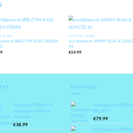
N
P JEANS
BUTTONS JEANS
jeans.nl SRB 2794 SUZE DENIM
myrbjeans.nl JIMMY BLACK LEN
PE
34
99
€
59.99
EST
FEATURED
Top ajour SRB4474
myrbjeans.nl ROBI
myrbjeans.nl kleur
JACKET
offwhite
€
79.99
€
38.99
myrbjeans.nl SRB2