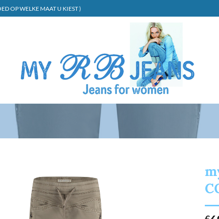
ED OP WELKE MAAT U KIEST )
m
C
€