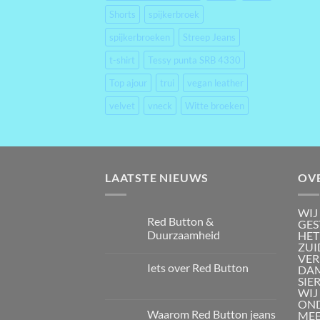
Shorts
spijkerbroek
spijkerbroeken
Streep Jeans
t-shirt
Tessy punta SRB 4330
Top ajour
trui
vegan leather
velvet
vneck
Witte broeken
LAATSTE NIEUWS
OV
WIJ
Red Button &
GES
Duurzaamheid
HET
ZUI
VER
Iets over Red Button
DAM
SIE
WIJ
OND
Waarom Red Button jeans
MEE