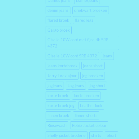
Dames jeans
Damesjeans
denim jeans
driekwart broeken
flared broek
flared legs
Gargo broek
Giselle 10W cord met fijne rib SRB
4372
Giselle 10W cord SRB 4372
jeans
jeans kortebroek
jeans short
Jerry lurex ajour
jog broeken
jogjeans
Jog jeans
jog short
korte broek
korte broeken
korte broek jog
Leather look
linnen broek
linnen shorts
Rinsewash
Robie Jacket colour
Shelly jacket broderie
shirts
Short