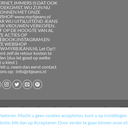
ERNET, IMMERS IS DAT OOK
TOEKOMST. WIJ ZIJN NU
ONNEN MET ONZE
SHOP www.myrbjeans.nl
R WIJ UITSLUITEND JEANS
R VROUWEN VERKOPEN.
JF OP DE HOOGTE VAN AL
E ACTIES OP
EBOOK,INSTAGRAM,EN
ZE WEBSHOP
.MYRBJEANS.NL Let Op!!
ent zelf de retour kosten te
len (dus let goed op welke
 u kiest ).
felt u, neem dan eerst contact
ons op: info@rbjeans.nl
eteren. Mocht u geen cookies accepteren, kunt u op instellingen k
 RETOURNERINGSBELEID
ALGEMENE VOORWAARDEN
CART
CONTAC
ebsite, klik dan op Accepteren. Door verder te gaan binnen onze si