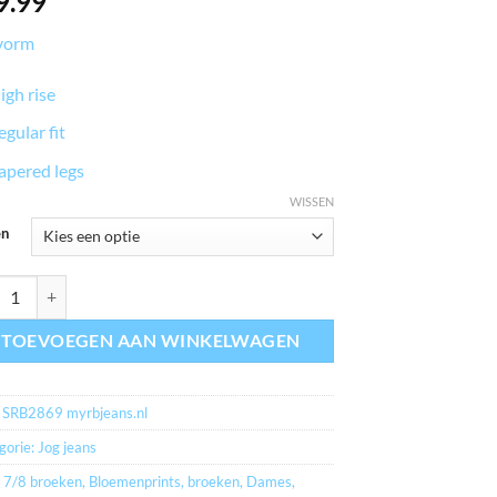
9.99
vorm
igh rise
egular fit
apered legs
WISSEN
en
jeans.nl TESSY JOG COLORS KHAKI aantal
TOEVOEGEN AAN WINKELWAGEN
:
SRB2869 myrbjeans.nl
gorie:
Jog jeans
:
7/8 broeken
,
Bloemenprints
,
broeken
,
Dames
,