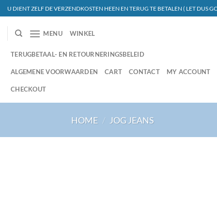
Ga
U DIENT ZELF DE VERZENDKOSTEN HEEN EN TERUG TE BETALEN ( LET DUS GO
naar
inhoud
MENU
WINKEL
TERUGBETAAL- EN RETOURNERINGSBELEID
ALGEMENE VOORWAARDEN
CART
CONTACT
MY ACCOUNT
CHECKOUT
HOME
/
JOG JEANS