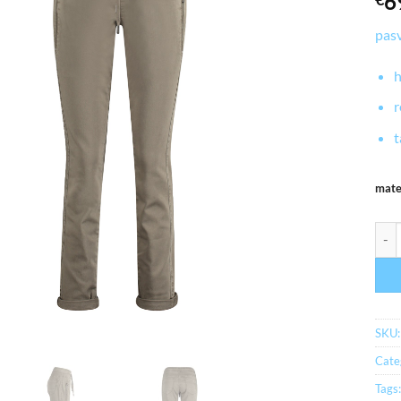
6
pas
h
r
t
mat
myrb
SKU
Cate
Tags