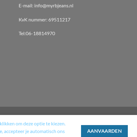
E-mail: info@myrbjeans.nl
KvK nummer: 69511217
Tel:06-18814970
likken om deze optie te kiezen.
T
MY ACCOUNT
CHECKOUT
te, accepteer je automatisch ons
AANVAARDEN