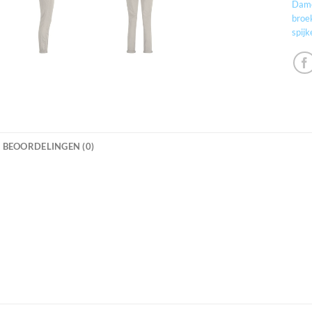
Dame
broe
spij
BEOORDELINGEN (0)