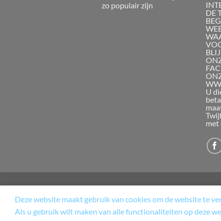
INT
zo populair zijn
DE 
BEG
WEB
WAA
VOO
BLI
ONZ
FAC
ON
WWW
U di
beta
maat
Twij
met 
Deze website maakt gebruik van cookies om de website te verb
WINKEL
TERUGBETAAL- EN
Als u gebruik wilt maken van alle functionaliteiten op deze w