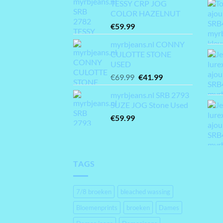
TESSY CRP JOG
COLOR HAZELNUT
€
59.99
myrbjeans.nl CONNY
CULOTTE STONE
USED
Oorspronkelijke
Huidige
€
69.99
€
41.99
prijs
prijs
myrbjeans.nl SRB 2793
was:
is:
SUZE JOG Stone Used
€69.99.
€41.99.
€
59.99
TAGS
7/8 broeken
bleached wassing
Bloemenprints
broeken
Dames