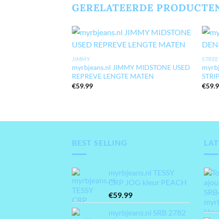
GERELATEERDE PRODUCTE
JIMMY
STREE
myrbjeans.nl JIMMY MIDSTONE USED
myrb
REPREVE LENGTE MATEN
STRI
€
59.99
€
59.
BEST SELLING
LAT
myrbjeans.nl TESSY
CRP JOG kleur PEACH
€
59.99
myrbjeans.nl SRB 2782