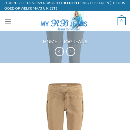
Ga
U DIENT ZELF DE VERZENDKOSTEN HEEN EN TERUG TE BETALEN ( LET DUS
GOED OP WELKE MAAT U KIEST )
naar
inhoud
0
HOME
/
JOG JEANS