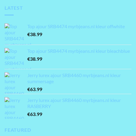
LATEST
Top ajour SRB4474 myrbjeans.nl kleur offwhite
€
38.99
Top ajour SRB4474 myrbjeans.nl kleur bleachblue
€
38.99
Jerry lurex ajour SRB4460 myrbjeans.nl kleur
summersage
€
63.99
Jerry lurex ajour SRB4460 myrbjeans.nl kleur
RASBERRY
€
63.99
FEATURED