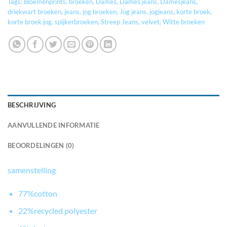
Tags:
Bloemenprints
,
broeken
,
Dames
,
Dames jeans
,
Damesjeans
,
driekwart broeken
,
jeans
,
jog broeken
,
Jog jeans
,
jogjeans
,
korte broek
,
korte broek jog
,
spijkerbroeken
,
Streep Jeans
,
velvet
,
Witte broeken
BESCHRIJVING
AANVULLENDE INFORMATIE
BEOORDELINGEN (0)
samenstelling
77%cotton
22%recycled polyester