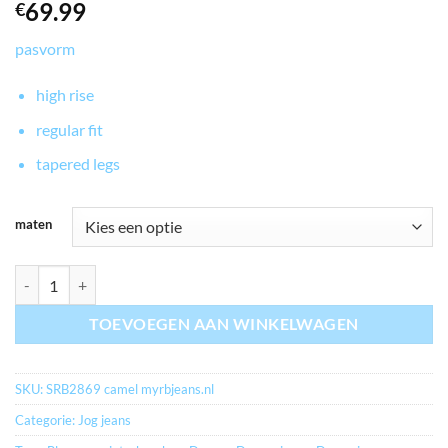
69.99
€
pasvorm
high rise
regular fit
tapered legs
maten
myrbjeans.nl TESSY JOG COLORS CAMEL aantal
TOEVOEGEN AAN WINKELWAGEN
SKU:
SRB2869 camel myrbjeans.nl
Categorie:
Jog jeans