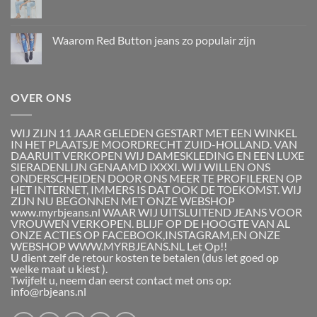
Waarom Red Button jeans zo populair zijn
OVER ONS
WIJ ZIJN 11 JAAR GELEDEN GESTART MET EEN WINKEL
IN HET PLAATSJE MOORDRECHT ZUID-HOLLAND. VAN
DAARUIT VERKOPEN WIJ DAMESKLEDING EN EEN LUXE
SIERADENLIJN GENAAMD IXXXI. WIJ WILLEN ONS
ONDERSCHEIDEN DOOR ONS MEER TE PROFILEREN OP
HET INTERNET, IMMERS IS DAT OOK DE TOEKOMST. WIJ
ZIJN NU BEGONNEN MET ONZE WEBSHOP
www.myrbjeans.nl WAAR WIJ UITSLUITEND JEANS VOOR
VROUWEN VERKOPEN. BLIJF OP DE HOOGTE VAN AL
ONZE ACTIES OP FACEBOOK,INSTAGRAM,EN ONZE
WEBSHOP WWW.MYRBJEANS.NL Let Op!!
U dient zelf de retour kosten te betalen (dus let goed op
welke maat u kiest ).
Twijfelt u, neem dan eerst contact met ons op:
info@rbjeans.nl