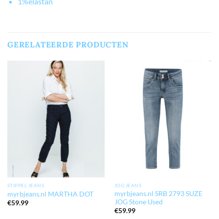
1%elastan
GERELATEERDE PRODUCTEN
STIPPEL JEANS
JOG JEANS
myrbjeans.nl SRB 2793 SUZE
myrbjeans.nl MARTHA DOT
JOG Stone Used
€
59.99
€
59.99