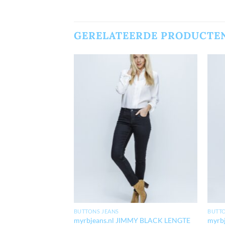
GERELATEERDE PRODUCTE
BUTTONS JEANS
BUTTO
MMY DARKSTONE
myrbjeans.nl JIMMY BLACK LENGTE
myrb