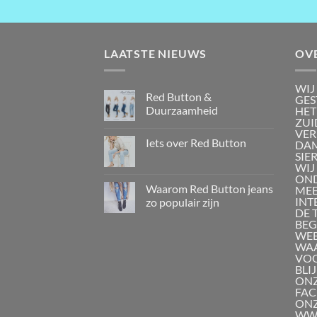
LAATSTE NIEUWS
OV
WIJ
Red Button &
GES
Duurzaamheid
HET
ZUI
VER
Iets over Red Button
DAM
SIE
WIJ
OND
Waarom Red Button jeans
MEE
INT
zo populair zijn
DE 
BEG
WEB
WAA
VOO
BLI
ONZ
FAC
ON
WWW