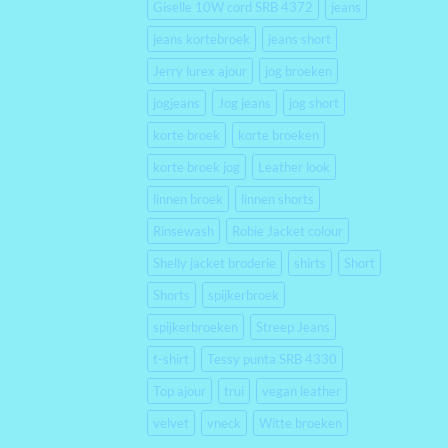
Giselle 10W cord SRB 4372
jeans
jeans kortebroek
jeans short
Jerry lurex ajour
jog broeken
jogjeans
Jog jeans
jog short
korte broek
korte broeken
korte broek jog
Leather look
linnen broek
linnen shorts
Rinsewash
Robie Jacket colour
Shelly jacket broderie
shirts
Short
Shorts
spijkerbroek
spijkerbroeken
Streep Jeans
t-shirt
Tessy punta SRB 4330
Top ajour
trui
vegan leather
velvet
vneck
Witte broeken