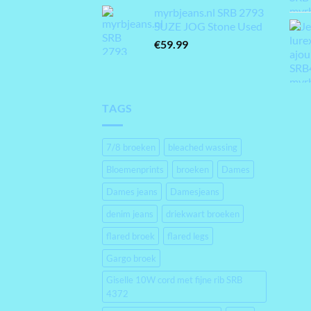
prijs
prijs
myrbjeans.nl SRB 2793
was:
is:
SUZE JOG Stone Used
€69.99.
€41.99.
€
59.99
TAGS
7/8 broeken
bleached wassing
Bloemenprints
broeken
Dames
Dames jeans
Damesjeans
denim jeans
driekwart broeken
flared broek
flared legs
Gargo broek
Giselle 10W cord met fijne rib SRB
4372