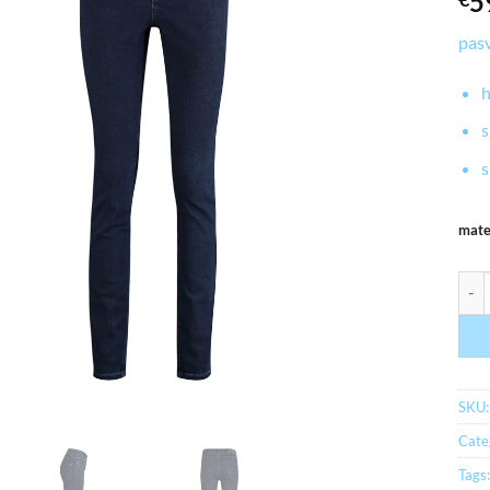
5
pas
h
s
s
mat
myrb
SKU
Cate
Tags