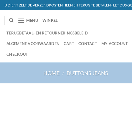
Ga
U DIENT ZELF DE VERZENDKOSTEN HEEN EN TERUG TE BETALEN ( LET DUS GO
naar
inhoud
MENU
WINKEL
TERUGBETAAL- EN RETOURNERINGSBELEID
ALGEMENE VOORWAARDEN
CART
CONTACT
MY ACCOUNT
CHECKOUT
HOME
/
BUTTONS JEANS