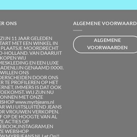
ER ONS
ALGEMENE VOORWAARD
 ZIJN 11 JAAR GELEDEN
ALGEMENE
TART MET EEN WINKEL IN
VOORWAARDEN
 PLAATSJE MOORDRECHT
D-HOLLAND. VAN DAARUIT
KOPEN WIJ
ESKLEDING EN EEN LUXE
RADENLIJN GENAAMD IXXXI.
 WILLEN ONS
ERSCHEIDEN DOOR ONS
R TE PROFILEREN OP HET
ERNET, IMMERS IS DAT OOK
TOEKOMST. WIJ ZIJN NU
ONNEN MET ONZE
SHOP www.myrbjeans.nl
R WIJ UITSLUITEND JEANS
R VROUWEN VERKOPEN.
JF OP DE HOOGTE VAN AL
E ACTIES OP
EBOOK,INSTAGRAM,EN
ZE WEBSHOP
.MYRBJEANS.NL Let Op!!