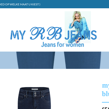
ED OP WELKE MAAT U KIEST )
my
bl
€