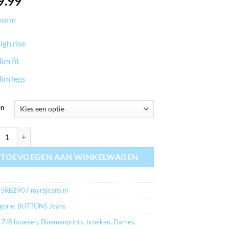
9.99
vorm
igh rise
lim fit
lim legs
en
jeans.nl Cathy dark blue aantal
TOEVOEGEN AAN WINKELWAGEN
:
SRB2907 myrbjeans.nl
gorie:
BUTTONS Jeans
:
7/8 broeken
,
Bloemenprints
,
broeken
,
Dames
,