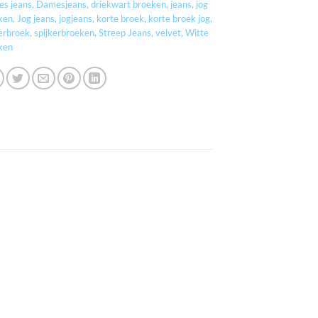
s jeans
,
Damesjeans
,
driekwart broeken
,
jeans
,
jog
ken
,
Jog jeans
,
jogjeans
,
korte broek
,
korte broek jog
,
kerbroek
,
spijkerbroeken
,
Streep Jeans
,
velvet
,
Witte
ken