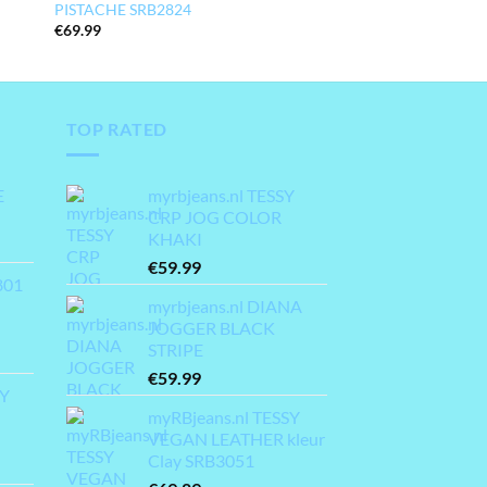
PISTACHE SRB2824
€
69.99
TOP RATED
E
myrbjeans.nl TESSY
CRP JOG COLOR
KHAKI
€
59.99
801
myrbjeans.nl DIANA
JOGGER BLACK
STRIPE
€
59.99
MY
myRBjeans.nl TESSY
VEGAN LEATHER kleur
Clay SRB3051