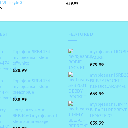
EVE lengte 32
€
59.99
99
EST
FEATURED
Top ajour SRB4474
myrbjeans.nl ROBI
myrbjeans.nl kleur
JACKET
offwhite
€
79.99
€
38.99
myrbjeans.nl SRB2
Top ajour SRB4474
DEBBY POCKET
myrbjeans.nl kleur
KLEUR CARAMEL
bleachblue
€
69.99
€
38.99
myrbjeans.nl JIM
Jerry lurex ajour
BLEACH REPREVE
SRB4460 myrbjeans.nl
LENGTE 32
kleur summersage
€
59.99