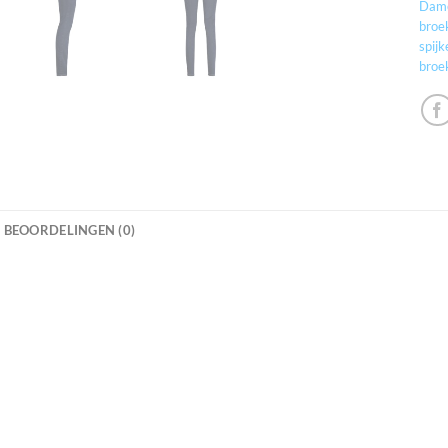
Dame
broe
spij
broe
BEOORDELINGEN (0)