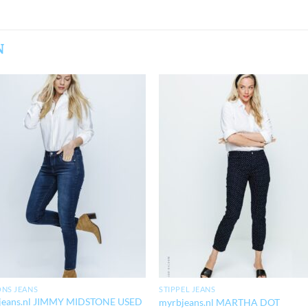
N
NS JEANS
STIPPEL JEANS
jeans.nl JIMMY MIDSTONE USED
myrbjeans.nl MARTHA DOT