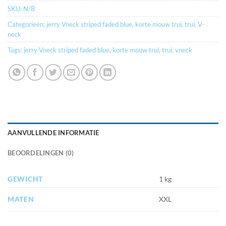
SKU:
N/B
Categorieën:
jerry Vneck striped faded blue
,
korte mouw trui
,
trui
,
V-
neck
Tags:
jerry Vneck striped faded blue
,
korte mouw trui
,
trui
,
vneck
AANVULLENDE INFORMATIE
BEOORDELINGEN (0)
GEWICHT
1 kg
MATEN
XXL