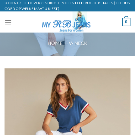
Ga
U DIENT ZELF DE VERZENDKOSTEN HEEN EN TERUG TE BETALEN ( LET DUS
GOED OP WELKE MAAT U KIEST )
naar
inhoud
0
HOME
/
V- NECK