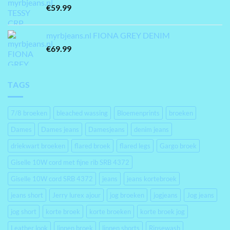
€
59.99
myrbjeans.nl FIONA GREY DENIM
€
69.99
TAGS
7/8 broeken
bleached wassing
Bloemenprints
broeken
Dames
Dames jeans
Damesjeans
denim jeans
driekwart broeken
flared broek
flared legs
Gargo broek
Giselle 10W cord met fijne rib SRB 4372
Giselle 10W cord SRB 4372
jeans
jeans kortebroek
jeans short
Jerry lurex ajour
jog broeken
jogjeans
Jog jeans
jog short
korte broek
korte broeken
korte broek jog
Leather look
linnen broek
linnen shorts
Rinsewash