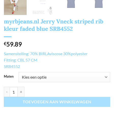
myrbjeans.nl Jerry Vneck striped rib
kleur faded blue SRB4552
59.89
€
Samenstelling: 70% BIRLAviscose 30%polyester
Fitting: CBL 57 CM
SRB4552
Maten
myrbjeans.nl Jerry Vneck striped rib kleur faded blue SRB4552 aantal
TOEVOEGEN AAN WINKELWAGEN