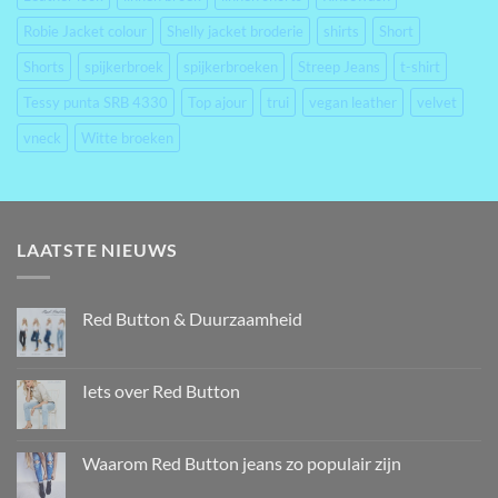
Robie Jacket colour
Shelly jacket broderie
shirts
Short
Shorts
spijkerbroek
spijkerbroeken
Streep Jeans
t-shirt
Tessy punta SRB 4330
Top ajour
trui
vegan leather
velvet
vneck
Witte broeken
LAATSTE NIEUWS
Red Button & Duurzaamheid
Iets over Red Button
Waarom Red Button jeans zo populair zijn