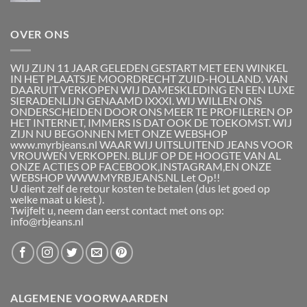
OVER ONS
WIJ ZIJN 11 JAAR GELEDEN GESTART MET EEN WINKEL
IN HET PLAATSJE MOORDRECHT ZUID-HOLLAND. VAN
DAARUIT VERKOPEN WIJ DAMESKLEDING EN EEN LUXE
SIERADENLIJN GENAAMD IXXXI. WIJ WILLEN ONS
ONDERSCHEIDEN DOOR ONS MEER TE PROFILEREN OP
HET INTERNET, IMMERS IS DAT OOK DE TOEKOMST. WIJ
ZIJN NU BEGONNEN MET ONZE WEBSHOP
www.myrbjeans.nl WAAR WIJ UITSLUITEND JEANS VOOR
VROUWEN VERKOPEN. BLIJF OP DE HOOGTE VAN AL
ONZE ACTIES OP FACEBOOK,INSTAGRAM,EN ONZE
WEBSHOP WWW.MYRBJEANS.NL Let Op!!
U dient zelf de retour kosten te betalen (dus let goed op
welke maat u kiest ).
Twijfelt u, neem dan eerst contact met ons op:
info@rbjeans.nl
ALGEMENE VOORWAARDEN