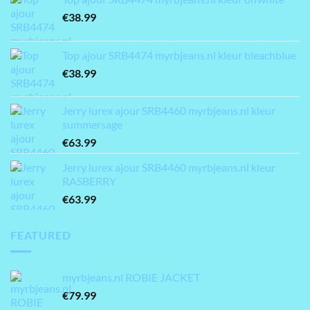
€
38.99
Top ajour SRB4474 myrbjeans.nl kleur bleachblue
€
38.99
Jerry lurex ajour SRB4460 myrbjeans.nl kleur
summersage
€
63.99
Jerry lurex ajour SRB4460 myrbjeans.nl kleur
RASBERRY
€
63.99
FEATURED
myrbjeans.nl ROBIE JACKET
€
79.99