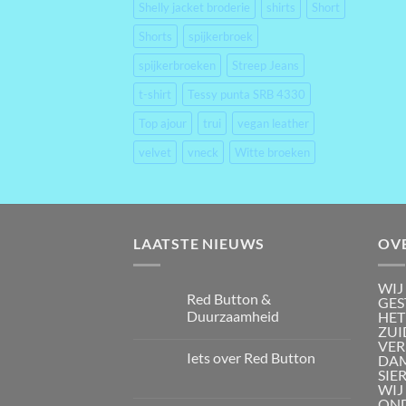
Shelly jacket broderie
shirts
Short
Shorts
spijkerbroek
spijkerbroeken
Streep Jeans
t-shirt
Tessy punta SRB 4330
Top ajour
trui
vegan leather
velvet
vneck
Witte broeken
LAATSTE NIEUWS
OV
WIJ
Red Button &
GES
Duurzaamheid
HET
ZUI
VER
Iets over Red Button
DAM
SIE
WIJ
OND