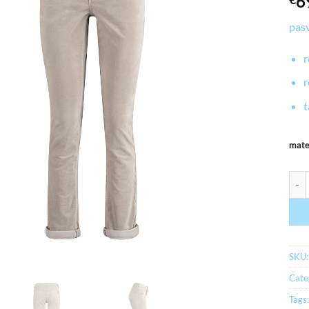
6
pas
r
r
t
mat
myrb
SKU
Cate
Tags