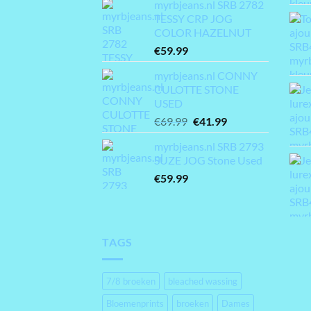
myrbjeans.nl SRB 2782
TESSY CRP JOG
COLOR HAZELNUT
€
59.99
myrbjeans.nl CONNY
CULOTTE STONE
USED
Oorspronkelijke
Huidige
€
69.99
€
41.99
prijs
prijs
myrbjeans.nl SRB 2793
was:
is:
SUZE JOG Stone Used
€69.99.
€41.99.
€
59.99
TAGS
7/8 broeken
bleached wassing
Bloemenprints
broeken
Dames