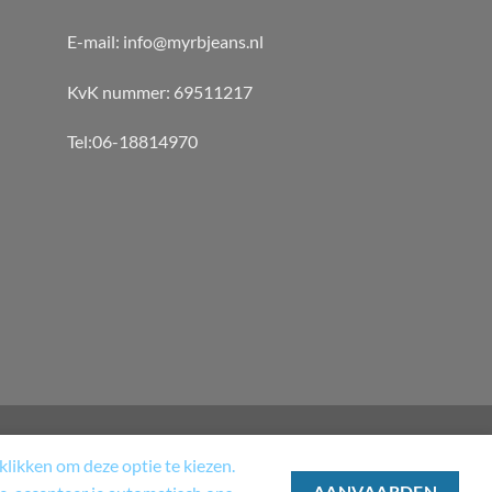
E-mail: info@myrbjeans.nl
KvK nummer: 69511217
Tel:06-18814970
likken om deze optie te kiezen.
T
MY ACCOUNT
CHECKOUT