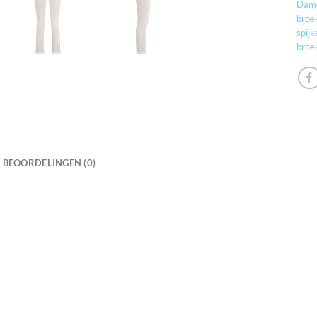
Dame
broe
spij
broe
BEOORDELINGEN (0)