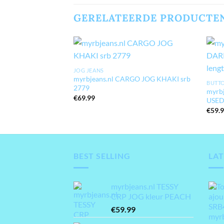
GERELATEERDE PRODUCTE
JOG JEANS
myrbjeans.nl CARGO JOG KHAKI srb
BUTTO
2779
myrb
€
69.99
USED
€
59.
BEST SELLING
LAT
myrbjeans.nl TESSY
CRP JOG kleur PEACH
€
59.99