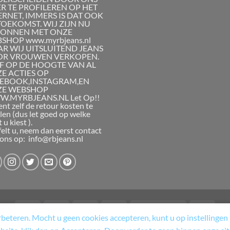
R TE PROFILEREN OP HET
ERNET, IMMERS IS DAT OOK
TOEKOMST. WIJ ZIJN NU
ONNEN MET ONZE
SHOP www.myrbjeans.nl
R WIJ UITSLUITEND JEANS
R VROUWEN VERKOPEN.
JF OP DE HOOGTE VAN AL
E ACTIES OP
EBOOK,INSTAGRAM,EN
ZE WEBSHOP
.MYRBJEANS.NL Let Op!!
ent zelf de retour kosten te
len (dus let goed op welke
 u kiest ).
felt u, neem dan eerst contact
ons op: info@rbjeans.nl
eteren. Mocht u geen cookies accepteren, kunt u op instellingen k
 RETOURNERINGSBELEID
ALGEMENE VOORWAARDEN
CART
CONTAC