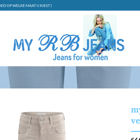
ED OP WELKE MAAT U KIEST )
my
ve
€