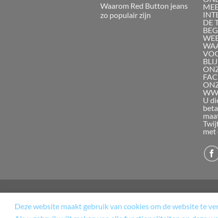
Waarom Red Button jeans
MEE
INT
zo populair zijn
DE 
BEG
WEB
WAA
VOO
BLI
ONZ
FAC
ON
WWW
U di
beta
maat
Twij
met 
Deze website maakt gebruik van cookies om de website te verb
WINKEL
TERUGBETAAL- EN