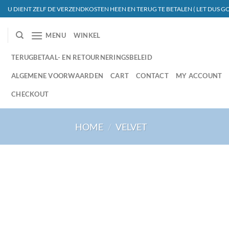
Ga
U DIENT ZELF DE VERZENDKOSTEN HEEN EN TERUG TE BETALEN ( LET DUS GO
naar
inhoud
MENU
WINKEL
TERUGBETAAL- EN RETOURNERINGSBELEID
ALGEMENE VOORWAARDEN
CART
CONTACT
MY ACCOUNT
CHECKOUT
HOME
/
VELVET