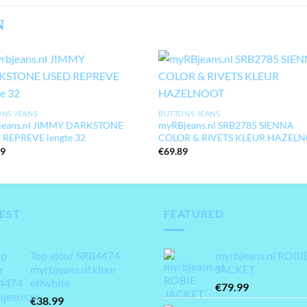
N
NS JEANS
BUTTONS JEANS
jeans.nl JIMMY DARKSTONE
myRBjeans.nl SRB2785 SIENNA
 REPREVE lengte 32
COLOR & RIVETS KLEUR HAZEL
99
€
69.89
EST
FEATURED
Top ajour SRB4474
myrbjeans.nl ROBI
myrbjeans.nl kleur
JACKET
offwhite
€
79.99
€
38.99