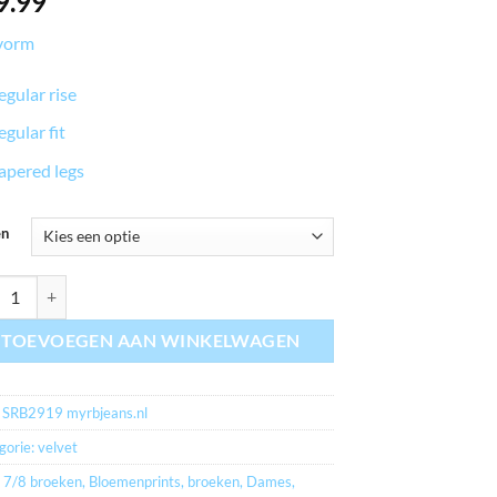
9.99
vorm
egular rise
egular fit
apered legs
en
jeans.nl Sienna velvet oyster aantal
TOEVOEGEN AAN WINKELWAGEN
:
SRB2919 myrbjeans.nl
gorie:
velvet
:
7/8 broeken
,
Bloemenprints
,
broeken
,
Dames
,