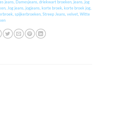
s jeans
,
Damesjeans
,
driekwart broeken
,
jeans
,
jog
ken
,
Jog jeans
,
jogjeans
,
korte broek
,
korte broek jog
,
kerbroek
,
spijkerbroeken
,
Streep Jeans
,
velvet
,
Witte
ken