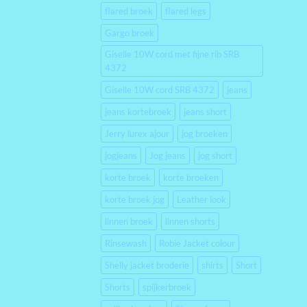
flared broek
flared legs
Gargo broek
Giselle 10W cord met fijne rib SRB
4372
Giselle 10W cord SRB 4372
jeans
jeans kortebroek
jeans short
Jerry lurex ajour
jog broeken
jogjeans
Jog jeans
jog short
korte broek
korte broeken
korte broek jog
Leather look
linnen broek
linnen shorts
Rinsewash
Robie Jacket colour
Shelly jacket broderie
shirts
Short
Shorts
spijkerbroek