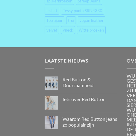
spijkerbroeken
Streep Jeans
t-shirt
Tessy punta SRB 4330
Top ajour
trui
vegan leather
velvet
vneck
Witte broeken
LAATSTE NIEUWS
OV
WIJ
Red Button &
GES
Duurzaamheid
HET
ZUI
VER
Iets over Red Button
DAM
SIE
WIJ
OND
Waarom Red Button jeans
MEE
INT
zo populair zijn
DE 
BEG