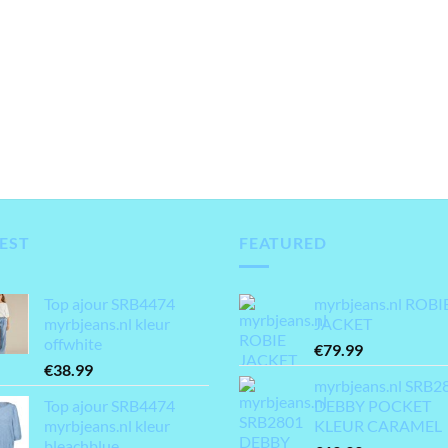
EST
FEATURED
Top ajour SRB4474
myrbjeans.nl ROBI
myrbjeans.nl kleur
JACKET
offwhite
€
79.99
€
38.99
myrbjeans.nl SRB2
Top ajour SRB4474
DEBBY POCKET
myrbjeans.nl kleur
KLEUR CARAMEL
bleachblue