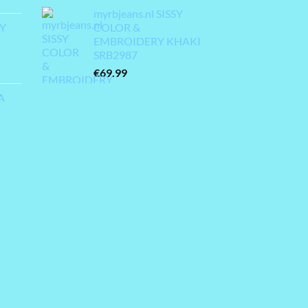
myrbjeans.nl SISSY
MY
COLOR &
EMBROIDERY KHAKI
SRB2987
€
69.99
A
lijke
dige
99.