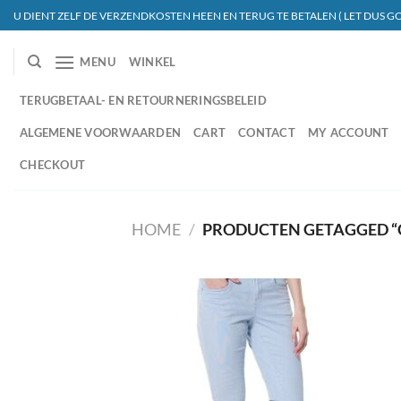
Ga
U DIENT ZELF DE VERZENDKOSTEN HEEN EN TERUG TE BETALEN ( LET DUS GO
naar
inhoud
MENU
WINKEL
TERUGBETAAL- EN RETOURNERINGSBELEID
ALGEMENE VOORWAARDEN
CART
CONTACT
MY ACCOUNT
CHECKOUT
HOME
/
PRODUCTEN GETAGGED “