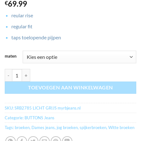
69.99
€
reular rise
regular fit
taps toelopende pijpen
maten
myrbjeans.nl SRB 2785 SIENNA COLOR & RIVETS KLEUR LICHT GRIJS
TOEVOEGEN AAN WINKELWAGEN
SKU:
SRB2785 LICHT GRIJS myrbjeans.nl
Categorie:
BUTTONS Jeans
Tags:
broeken
,
Dames jeans
,
jog broeken
,
spijkerbroeken
,
Witte broeken