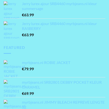
Jerry lurex ajour SRB4460 myrbjeans.nl kleur
summersage
€
63.99
Jerry lurex ajour SRB4460 myrbjeans.nl kleur
RASBERRY
€
63.99
FEATURED
myrbjeans.nl ROBIE JACKET
€
79.99
myrbjeans.nl SRB2801 DEBBY POCKET KLEUR
CARAMEL
€
69.99
myrbjeans.nl JIMMY BLEACH REPREVE LENGTE
32