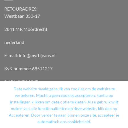
RETOURADRES:
Westbaan 350-17
2841 MR Moordrecht
nederland
E-mail: info@myrbjeans.nl
KvK nummer: 69511217
Tel:06-18814970
Deze website maakt gebruik van cookies om de website te
verbeteren. Mocht u geen cookies accepteren, kunt u op
instellingen klikken om deze optie te kiezen. Als u gebruik wilt
maken van alle functionaliteiten op deze website, klik dan op
Accepteren. Door verder te gaan binnen onze site, accepteer je
WINKEL
TERUGBETAAL- EN RETOURNERINGSBELEID
automatisch ons cookiebeleid.
ALGEMENE VOORWAARDEN
CART
CONTACT
MY ACCOUNT
CHECKOUT