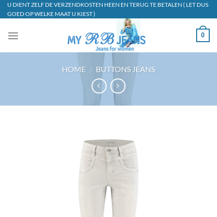
Ga
U DIENT ZELF DE VERZENDKOSTEN HEEN EN TERUG TE BETALEN ( LET DUS
GOED OP WELKE MAAT U KIEST )
naar
inhoud
0
HOME
/
BUTTONS JEANS