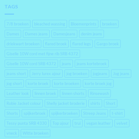
TAGS
7/8 broeken
bleached wassing
Bloemenprints
broeken
Dames
Dames jeans
Damesjeans
denim jeans
driekwart broeken
flared broek
flared legs
Gargo broek
Giselle 10W cord met fijne rib SRB 4372
Giselle 10W cord SRB 4372
jeans
jeans kortebroek
jeans short
Jerry lurex ajour
jog broeken
jogjeans
Jog jeans
jog short
korte broek
korte broeken
korte broek jog
Leather look
linnen broek
linnen shorts
Rinsewash
Robie Jacket colour
Shelly jacket broderie
shirts
Short
Shorts
spijkerbroek
spijkerbroeken
Streep Jeans
t-shirt
Tessy punta SRB 4330
Top ajour
trui
vegan leather
velvet
vneck
Witte broeken