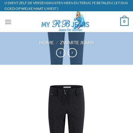
Ga
U DIENT ZELF DE VERZENDKOSTEN HEEN EN TERUG TE BETALEN ( LET DUS
GOED OP WELKE MAAT U KIEST )
naar
inhoud
0
HOME
/
ZWARTE JEANS