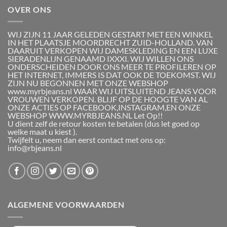
OVER ONS
WIJ ZIJN 11 JAAR GELEDEN GESTART MET EEN WINKEL
IN HET PLAATSJE MOORDRECHT ZUID-HOLLAND. VAN
DAARUIT VERKOPEN WIJ DAMESKLEDING EN EEN LUXE
SIERADENLIJN GENAAMD IXXXI. WIJ WILLEN ONS
ONDERSCHEIDEN DOOR ONS MEER TE PROFILEREN OP
HET INTERNET, IMMERS IS DAT OOK DE TOEKOMST. WIJ
ZIJN NU BEGONNEN MET ONZE WEBSHOP
www.myrbjeans.nl WAAR WIJ UITSLUITEND JEANS VOOR
VROUWEN VERKOPEN. BLIJF OP DE HOOGTE VAN AL
ONZE ACTIES OP FACEBOOK,INSTAGRAM,EN ONZE
WEBSHOP WWW.MYRBJEANS.NL Let Op!!
U dient zelf de retour kosten te betalen (dus let goed op
welke maat u kiest ).
Twijfelt u, neem dan eerst contact met ons op:
info@rbjeans.nl
ALGEMENE VOORWAARDEN