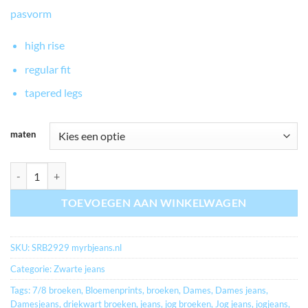
pasvorm
high rise
regular fit
tapered legs
maten
myrbjeans.nl TESSY JOG BLACK USED aantal
TOEVOEGEN AAN WINKELWAGEN
SKU:
SRB2929 myrbjeans.nl
Categorie:
Zwarte jeans
Tags:
7/8 broeken
,
Bloemenprints
,
broeken
,
Dames
,
Dames jeans
,
Damesjeans
,
driekwart broeken
,
jeans
,
jog broeken
,
Jog jeans
,
jogjeans
,