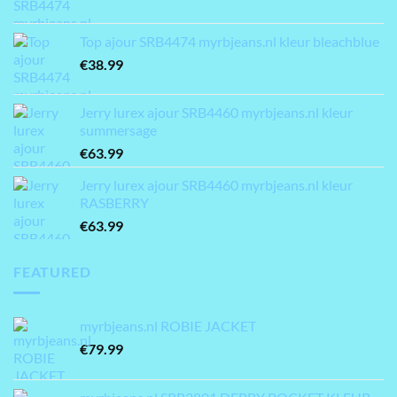
Top ajour SRB4474 myrbjeans.nl kleur bleachblue
€
38.99
Jerry lurex ajour SRB4460 myrbjeans.nl kleur
summersage
€
63.99
Jerry lurex ajour SRB4460 myrbjeans.nl kleur
RASBERRY
€
63.99
FEATURED
myrbjeans.nl ROBIE JACKET
€
79.99