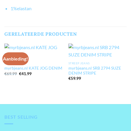
1%elastan
GERELATEERDE PRODUCTEN
Aanbieding!
JOG JEANS
STREEP JEANS
myrbjeans.nl SRB 2794 SUZE
myrbjeans.nl KATE JOG DENIM
DENIM STRIPE
Oorspronkelijke
Huidige
€
69.99
€
41.99
prijs
prijs
€
59.99
was:
is:
€69.99.
€41.99.
BEST SELLING