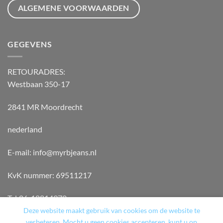
ALGEMENE VOORWAARDEN
GEGEVENS
RETOURADRES:
Westbaan 350-17
2841 MR Moordrecht
nederland
E-mail: info@myrbjeans.nl
KvK nummer: 69511217
Tel:06-18814970
Deze website maakt gebruik van cookies om de website te
verbeteren. Mocht u geen cookies accepteren, kunt u op