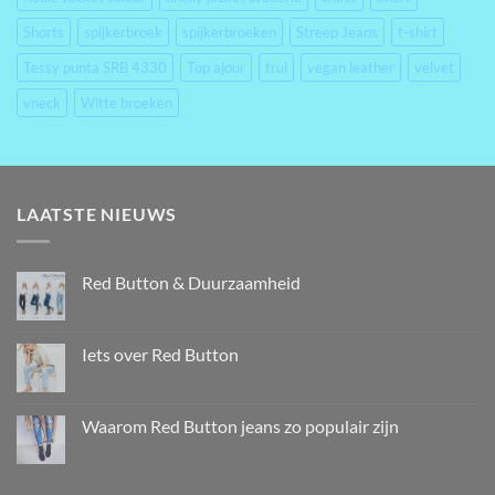
Shorts
spijkerbroek
spijkerbroeken
Streep Jeans
t-shirt
Tessy punta SRB 4330
Top ajour
trui
vegan leather
velvet
vneck
Witte broeken
LAATSTE NIEUWS
Red Button & Duurzaamheid
Iets over Red Button
Waarom Red Button jeans zo populair zijn