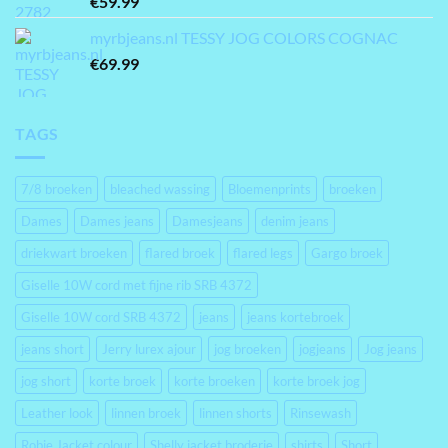
€
59.99
myrbjeans.nl TESSY JOG COLORS COGNAC
€
69.99
TAGS
7/8 broeken
bleached wassing
Bloemenprints
broeken
Dames
Dames jeans
Damesjeans
denim jeans
driekwart broeken
flared broek
flared legs
Gargo broek
Giselle 10W cord met fijne rib SRB 4372
Giselle 10W cord SRB 4372
jeans
jeans kortebroek
jeans short
Jerry lurex ajour
jog broeken
jogjeans
Jog jeans
jog short
korte broek
korte broeken
korte broek jog
Leather look
linnen broek
linnen shorts
Rinsewash
Robie Jacket colour
Shelly jacket broderie
shirts
Short