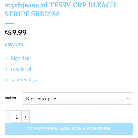
myrbjeans.nl TESSY CRP BLEACH
STRIPE SRB2986
59.99
€
pasvorm
high rise
regular fit
tapered legs
maten
myrbjeans.nl TESSY CRP BLEACH STRIPE SRB2986 aantal
TOEVOEGEN AAN WINKELWAGEN