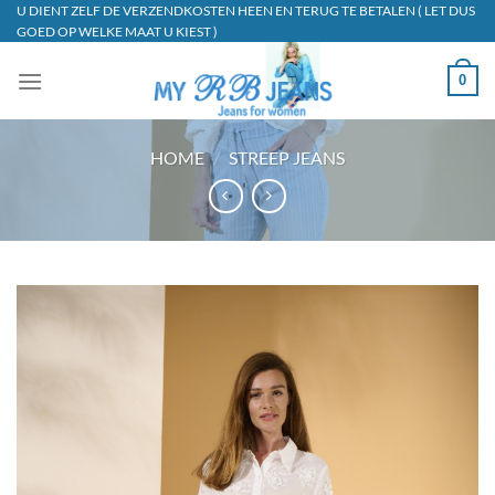
Ga
U DIENT ZELF DE VERZENDKOSTEN HEEN EN TERUG TE BETALEN ( LET DUS
GOED OP WELKE MAAT U KIEST )
naar
inhoud
0
HOME
/
STREEP JEANS