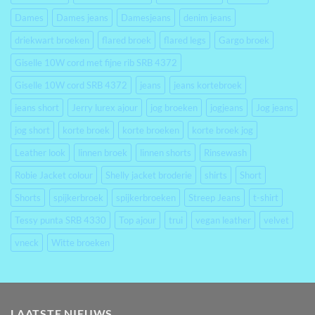
Dames
Dames jeans
Damesjeans
denim jeans
driekwart broeken
flared broek
flared legs
Gargo broek
Giselle 10W cord met fijne rib SRB 4372
Giselle 10W cord SRB 4372
jeans
jeans kortebroek
jeans short
Jerry lurex ajour
jog broeken
jogjeans
Jog jeans
jog short
korte broek
korte broeken
korte broek jog
Leather look
linnen broek
linnen shorts
Rinsewash
Robie Jacket colour
Shelly jacket broderie
shirts
Short
Shorts
spijkerbroek
spijkerbroeken
Streep Jeans
t-shirt
Tessy punta SRB 4330
Top ajour
trui
vegan leather
velvet
vneck
Witte broeken
LAATSTE NIEUWS