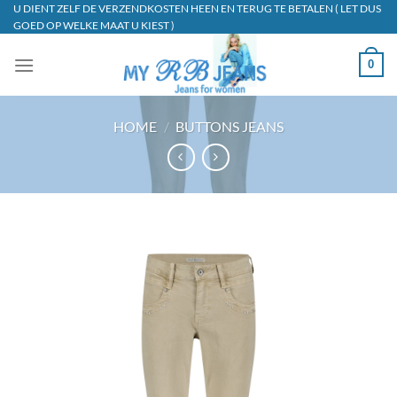
Ga
U DIENT ZELF DE VERZENDKOSTEN HEEN EN TERUG TE BETALEN ( LET DUS
GOED OP WELKE MAAT U KIEST )
naar
inhoud
0
HOME
/
BUTTONS JEANS