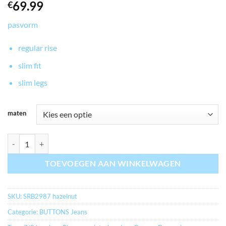
69.99
€
pasvorm
regular rise
slim fit
slim legs
maten
myrbjeans.nl SISSY COLOR & EMBROIDERY HAZELNUT aantal
TOEVOEGEN AAN WINKELWAGEN
SKU:
SRB2987 hazelnut
Categorie:
BUTTONS Jeans