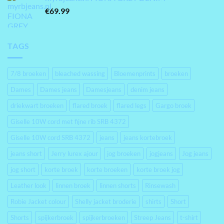
€
69.99
TAGS
7/8 broeken
bleached wassing
Bloemenprints
broeken
Dames
Dames jeans
Damesjeans
denim jeans
driekwart broeken
flared broek
flared legs
Gargo broek
Giselle 10W cord met fijne rib SRB 4372
Giselle 10W cord SRB 4372
jeans
jeans kortebroek
jeans short
Jerry lurex ajour
jog broeken
jogjeans
Jog jeans
jog short
korte broek
korte broeken
korte broek jog
Leather look
linnen broek
linnen shorts
Rinsewash
Robie Jacket colour
Shelly jacket broderie
shirts
Short
Shorts
spijkerbroek
spijkerbroeken
Streep Jeans
t-shirt