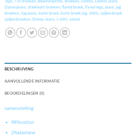
Tags:
7/8 broeken
,
Bloemenprints
,
broeken
,
Dames
,
Dames jeans
,
Damesjeans
,
driekwart broeken
,
flared broek
,
flared legs
,
jeans
,
jog
broeken
,
Jog jeans
,
korte broek
,
korte broek jog
,
shirts
,
spijkerbroek
,
spijkerbroeken
,
Streep Jeans
,
t-shirt
,
velvet
BESCHRIJVING
AANVULLENDE INFORMATIE
BEOORDELINGEN (0)
samenstelling
98%cotton
2%elastane