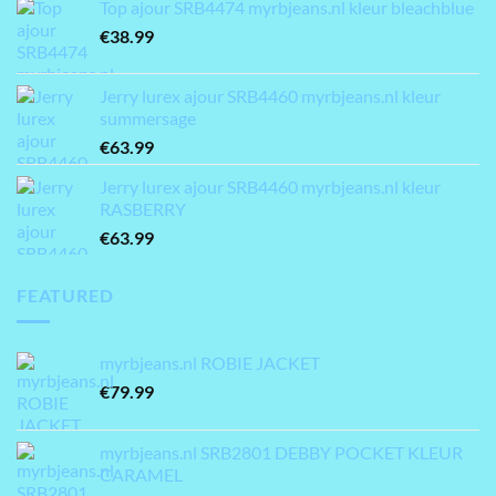
Top ajour SRB4474 myrbjeans.nl kleur bleachblue
€
38.99
Jerry lurex ajour SRB4460 myrbjeans.nl kleur
summersage
€
63.99
Jerry lurex ajour SRB4460 myrbjeans.nl kleur
RASBERRY
€
63.99
FEATURED
myrbjeans.nl ROBIE JACKET
€
79.99
myrbjeans.nl SRB2801 DEBBY POCKET KLEUR
CARAMEL