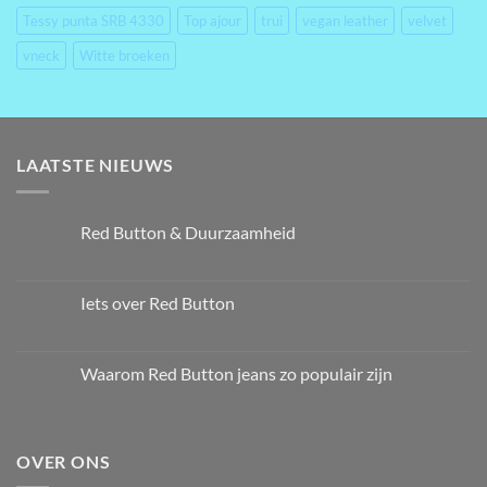
Tessy punta SRB 4330
Top ajour
trui
vegan leather
velvet
vneck
Witte broeken
LAATSTE NIEUWS
Red Button & Duurzaamheid
Iets over Red Button
Waarom Red Button jeans zo populair zijn
OVER ONS