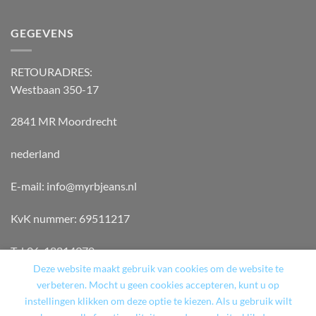
GEGEVENS
RETOURADRES:
Westbaan 350-17
2841 MR Moordrecht
nederland
E-mail: info@myrbjeans.nl
KvK nummer: 69511217
Tel:06-18814970
Deze website maakt gebruik van cookies om de website te
verbeteren. Mocht u geen cookies accepteren, kunt u op
instellingen klikken om deze optie te kiezen. Als u gebruik wilt