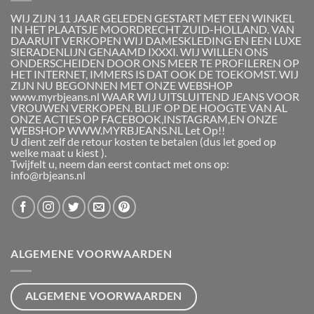
WIJ ZIJN 11 JAAR GELEDEN GESTART MET EEN WINKEL
IN HET PLAATSJE MOORDRECHT ZUID-HOLLAND. VAN
DAARUIT VERKOPEN WIJ DAMESKLEDING EN EEN LUXE
SIERADENLIJN GENAAMD IXXXI. WIJ WILLEN ONS
ONDERSCHEIDEN DOOR ONS MEER TE PROFILEREN OP
HET INTERNET, IMMERS IS DAT OOK DE TOEKOMST. WIJ
ZIJN NU BEGONNEN MET ONZE WEBSHOP
www.myrbjeans.nl WAAR WIJ UITSLUITEND JEANS VOOR
VROUWEN VERKOPEN. BLIJF OP DE HOOGTE VAN AL
ONZE ACTIES OP FACEBOOK,INSTAGRAM,EN ONZE
WEBSHOP WWW.MYRBJEANS.NL Let Op!!
U dient zelf de retour kosten te betalen (dus let goed op
welke maat u kiest ).
Twijfelt u, neem dan eerst contact met ons op:
info@rbjeans.nl
ALGEMENE VOORWAARDEN
ALGEMENE VOORWAARDEN