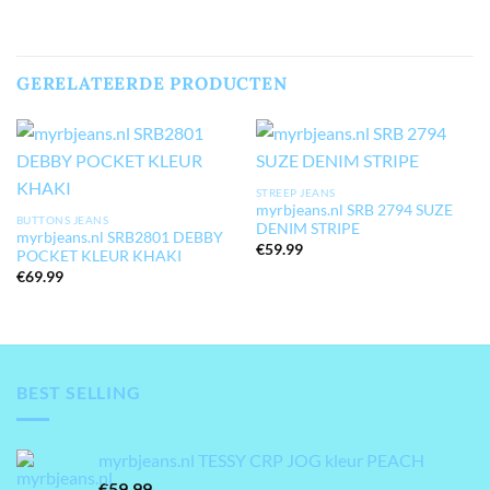
GERELATEERDE PRODUCTEN
STREEP JEANS
myrbjeans.nl SRB 2794 SUZE
BUTTONS JEANS
DENIM STRIPE
myrbjeans.nl SRB2801 DEBBY
€
59.99
POCKET KLEUR KHAKI
€
69.99
BEST SELLING
myrbjeans.nl TESSY CRP JOG kleur PEACH
€
59.99