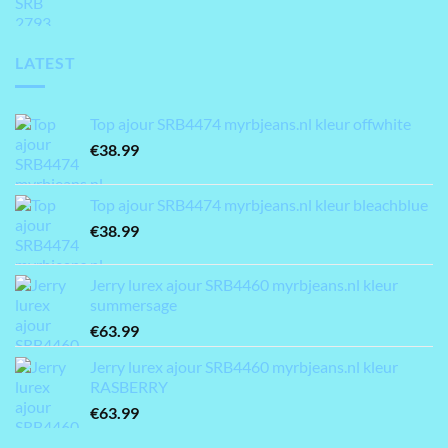
LATEST
Top ajour SRB4474 myrbjeans.nl kleur offwhite
€
38.99
Top ajour SRB4474 myrbjeans.nl kleur bleachblue
€
38.99
Jerry lurex ajour SRB4460 myrbjeans.nl kleur
summersage
€
63.99
Jerry lurex ajour SRB4460 myrbjeans.nl kleur
RASBERRY
€
63.99