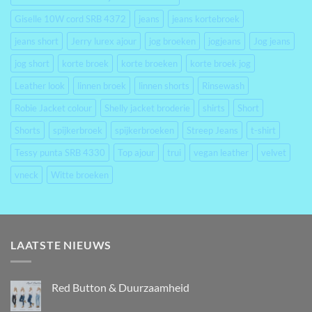
Giselle 10W cord SRB 4372
jeans
jeans kortebroek
jeans short
Jerry lurex ajour
jog broeken
jogjeans
Jog jeans
jog short
korte broek
korte broeken
korte broek jog
Leather look
linnen broek
linnen shorts
Rinsewash
Robie Jacket colour
Shelly jacket broderie
shirts
Short
Shorts
spijkerbroek
spijkerbroeken
Streep Jeans
t-shirt
Tessy punta SRB 4330
Top ajour
trui
vegan leather
velvet
vneck
Witte broeken
LAATSTE NIEUWS
Red Button & Duurzaamheid