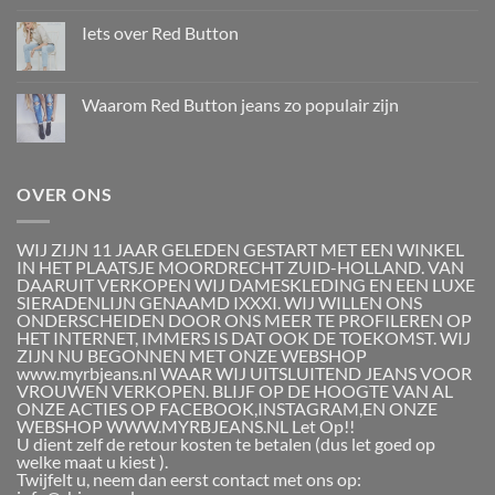
Iets over Red Button
Waarom Red Button jeans zo populair zijn
OVER ONS
WIJ ZIJN 11 JAAR GELEDEN GESTART MET EEN WINKEL
IN HET PLAATSJE MOORDRECHT ZUID-HOLLAND. VAN
DAARUIT VERKOPEN WIJ DAMESKLEDING EN EEN LUXE
SIERADENLIJN GENAAMD IXXXI. WIJ WILLEN ONS
ONDERSCHEIDEN DOOR ONS MEER TE PROFILEREN OP
HET INTERNET, IMMERS IS DAT OOK DE TOEKOMST. WIJ
ZIJN NU BEGONNEN MET ONZE WEBSHOP
www.myrbjeans.nl WAAR WIJ UITSLUITEND JEANS VOOR
VROUWEN VERKOPEN. BLIJF OP DE HOOGTE VAN AL
ONZE ACTIES OP FACEBOOK,INSTAGRAM,EN ONZE
WEBSHOP WWW.MYRBJEANS.NL Let Op!!
U dient zelf de retour kosten te betalen (dus let goed op
welke maat u kiest ).
Twijfelt u, neem dan eerst contact met ons op: