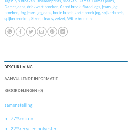
Tags:
7/8 broeken
,
Bloemenprints
,
broeken
,
Dames
,
Dames jeans
,
Damesjeans
,
driekwart broeken
,
flared broek
,
flared legs
,
jeans
,
jog
broeken
,
Jog jeans
,
jogjeans
,
korte broek
,
korte broek jog
,
spijkerbroek
,
spijkerbroeken
,
Streep Jeans
,
velvet
,
Witte broeken
BESCHRIJVING
AANVULLENDE INFORMATIE
BEOORDELINGEN (0)
samenstelling
77%cotton
22%recycled polyester