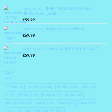
myrbjeans.nl JIMMY DARKSTONE USED
REPREVE lengte 32
€
59.99
myrbjeans.nl Jogger Jane Hazelnoot
€
69.99
myrbjeans.nl DIANA LARGE CHECK CAMEL
€
59.99
TAGS
7/8 broeken
bleached wassing
Bloemenprints
broeken
Dames
Dames jeans
Damesjeans
denim jeans
driekwart broeken
flared broek
flared legs
Gargo broek
Giselle 10W cord met fijne rib SRB 4372