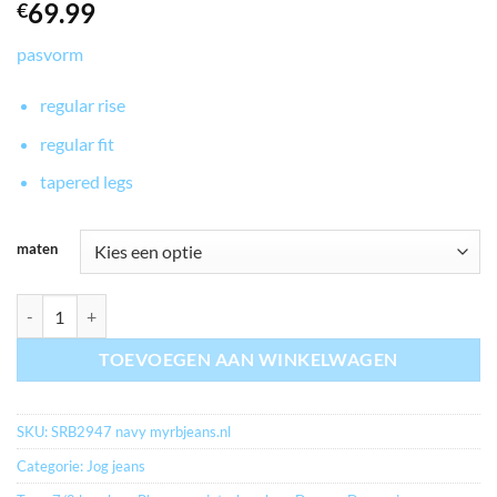
69.99
€
pasvorm
regular rise
regular fit
tapered legs
maten
myrbjeans.nl RELAX JOG COLOR NAVY aantal
TOEVOEGEN AAN WINKELWAGEN
SKU:
SRB2947 navy myrbjeans.nl
Categorie:
Jog jeans