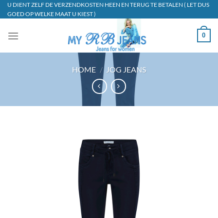
Ga
U DIENT ZELF DE VERZENDKOSTEN HEEN EN TERUG TE BETALEN ( LET DUS
GOED OP WELKE MAAT U KIEST )
naar
inhoud
0
HOME
/
JOG JEANS