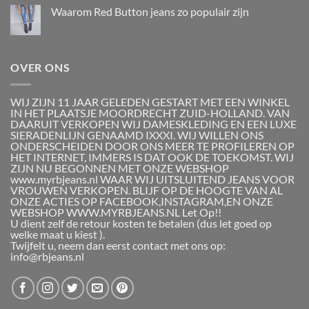
Waarom Red Button jeans zo populair zijn
OVER ONS
WIJ ZIJN 11 JAAR GELEDEN GESTART MET EEN WINKEL
IN HET PLAATSJE MOORDRECHT ZUID-HOLLAND. VAN
DAARUIT VERKOPEN WIJ DAMESKLEDING EN EEN LUXE
SIERADENLIJN GENAAMD IXXXI. WIJ WILLEN ONS
ONDERSCHEIDEN DOOR ONS MEER TE PROFILEREN OP
HET INTERNET, IMMERS IS DAT OOK DE TOEKOMST. WIJ
ZIJN NU BEGONNEN MET ONZE WEBSHOP
www.myrbjeans.nl WAAR WIJ UITSLUITEND JEANS VOOR
VROUWEN VERKOPEN. BLIJF OP DE HOOGTE VAN AL
ONZE ACTIES OP FACEBOOK,INSTAGRAM,EN ONZE
WEBSHOP WWW.MYRBJEANS.NL Let Op!!
U dient zelf de retour kosten te betalen (dus let goed op
welke maat u kiest ).
Twijfelt u, neem dan eerst contact met ons op:
info@rbjeans.nl