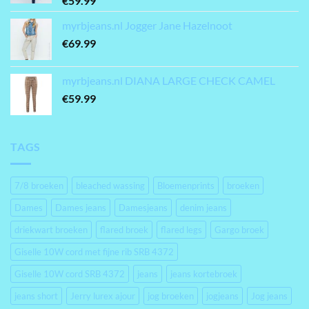
€
59.99
myrbjeans.nl Jogger Jane Hazelnoot
€
69.99
myrbjeans.nl DIANA LARGE CHECK CAMEL
€
59.99
TAGS
7/8 broeken
bleached wassing
Bloemenprints
broeken
Dames
Dames jeans
Damesjeans
denim jeans
driekwart broeken
flared broek
flared legs
Gargo broek
Giselle 10W cord met fijne rib SRB 4372
Giselle 10W cord SRB 4372
jeans
jeans kortebroek
jeans short
Jerry lurex ajour
jog broeken
jogjeans
Jog jeans