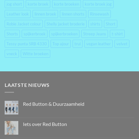
jog short
korte broek
korte broeken
korte broek jog
Leather look
linnen broek
linnen shorts
Rinsewash
Robie Jacket colour
Shelly jacket broderie
shirts
Short
Shorts
spijkerbroek
spijkerbroeken
Streep Jeans
t-shirt
Tessy punta SRB 4330
Top ajour
trui
vegan leather
velvet
vneck
Witte broeken
LAATSTE NIEUWS
Red Button & Duurzaamheid
Iets over Red Button