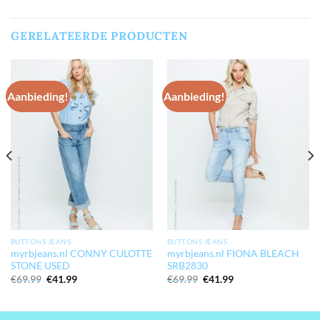
GERELATEERDE PRODUCTEN
Aanbieding!
Aanbieding!
BUTTONS JEANS
BUTTONS JEANS
myrbjeans.nl CONNY CULOTTE
myrbjeans.nl FIONA BLEACH
STONE USED
SRB2830
Oorspronkelijke
Huidige
Oorspronkelijke
Huidige
€
69.99
€
41.99
€
69.99
€
41.99
prijs
prijs
prijs
prijs
was:
is:
was:
is:
€69.99.
€41.99.
€69.99.
€41.99.