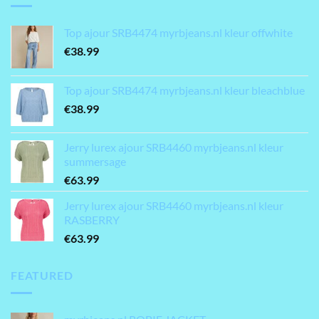
Top ajour SRB4474 myrbjeans.nl kleur offwhite
€
38.99
Top ajour SRB4474 myrbjeans.nl kleur bleachblue
€
38.99
Jerry lurex ajour SRB4460 myrbjeans.nl kleur
summersage
€
63.99
Jerry lurex ajour SRB4460 myrbjeans.nl kleur
RASBERRY
€
63.99
FEATURED