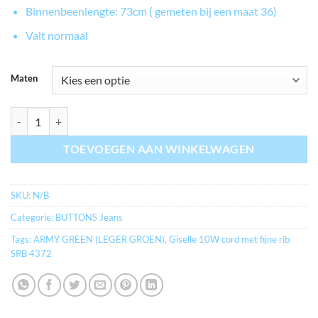
Binnenbeenlengte: 73cm ( gemeten bij een maat 36)
Valt normaal
Maten
myRBjeans.nl Giselle 10W cord SRB 4372 kleur ARMY GREEN (LEGE
TOEVOEGEN AAN WINKELWAGEN
SKU:
N/B
Categorie:
BUTTONS Jeans
Tags:
ARMY GREEN (LEGER GROEN)
,
Giselle 10W cord met fijne rib
SRB 4372